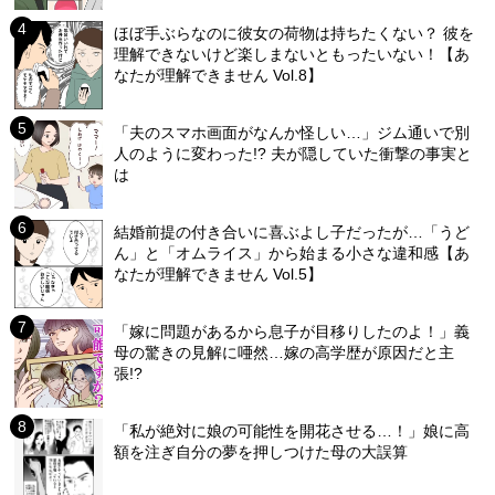
ほぼ手ぶらなのに彼女の荷物は持ちたくない？ 彼を
理解できないけど楽しまないともったいない！【あ
なたが理解できません Vol.8】
「夫のスマホ画面がなんか怪しい…」ジム通いで別
人のように変わった!? 夫が隠していた衝撃の事実と
は
結婚前提の付き合いに喜ぶよし子だったが…「うど
ん」と「オムライス」から始まる小さな違和感【あ
なたが理解できません Vol.5】
「嫁に問題があるから息子が目移りしたのよ！」義
母の驚きの見解に唖然…嫁の高学歴が原因だと主
張!?
「私が絶対に娘の可能性を開花させる…！」娘に高
額を注ぎ自分の夢を押しつけた母の大誤算