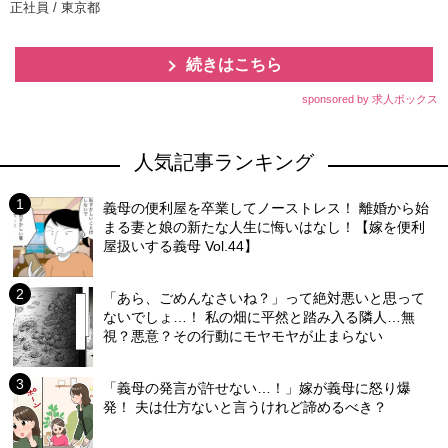
正社員 / 東京都
続きはこちら
sponsored by 求人ボックス
人気記事ランキング
義母の便利屋を卒業してノーストレス！ 離婚から始
まる妻と娘の新たな人生に悔いはなし！【嫁を便利
屋扱いする義母 Vol.44】
「あら、ごめんなさいね？」って絶対悪いと思って
ないでしょ…！ 私の畑に平然と踏み入る隣人…無
視？悪意？その行動にモヤモヤが止まらない
「義母の発言が許せない…！」嫁が義母に怒り爆
発！ 夫は仕方ないと言うけれど諦めるべき？