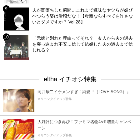
夫が闇堕ちした瞬間…これまで嫌味なヤツらが媚び
へつらう姿は滑稽だな！【母親ならすべてを許さな
いとダメですか？ Vol.28】
「元嫁と別れた理由ってそれ？」友人から夫の過去
を突っ込まれ不安…信じて結婚した夫の過去まで信
じれる？
eltha イチオシ特集
向井康二イケメンすぎ！純愛『（LOVE SONG）』
オリコンタイアップ特集
大好評につき再び！ファミマ名物45％増量キャンペ
ーン
オリコンタイアップ特集