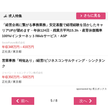
さらに見る
求人特集
「経営企画に繋がる事務業務」安定基盤で経理経験を活かしたキャ
リアUPが望めます・年休124日・残業月平均15.3h・産育休復職率
100%/インターネット/Webサービス・ASP
SocioFuture株式会社
年収348万円～419万円
正社員 / 東京都
営業事務「時短あり」/経営/ビジネスコンサルティング・シンクタン
ク
ジャパン・トゥエンティワン株式会社
年収350万円～500万円
正社員 / 東京都
sponsored by 求人ボックス
5 / 8
前へ
次へ