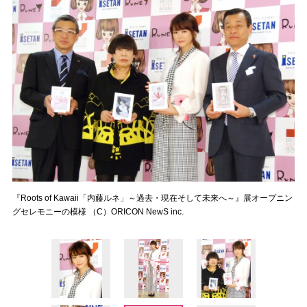
『Roots of Kawaii「内藤ルネ」～過去・現在そして未来へ～』展オープニン
グセレモニーの模様 （C）ORICON NewS inc.