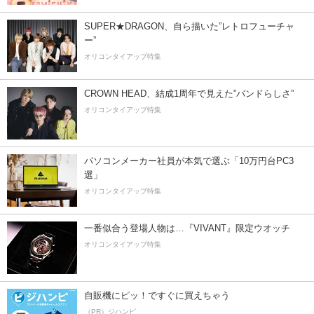
SUPER★DRAGON、自ら描いた”レトロフューチャ
ー”
オリコンタイアップ特集
CROWN HEAD、結成1周年で見えた”バンドらしさ”
オリコンタイアップ特集
パソコンメーカー社員が本気で選ぶ「10万円台PC3
選」
オリコンタイアップ特集
一番似合う登場人物は…『VIVANT』限定ウオッチ
オリコンタイアップ特集
自販機にピッ！ですぐに買えちゃう
（PR）ジハンピ