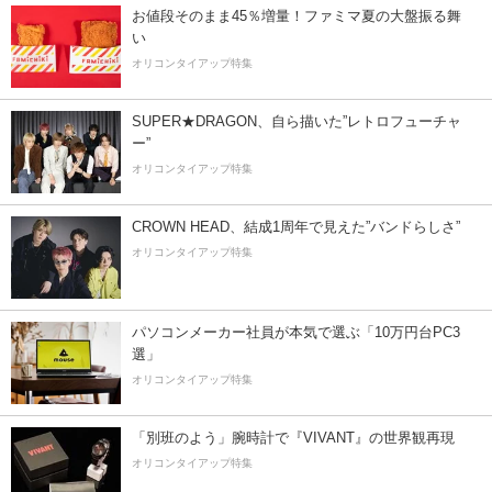
お値段そのまま45％増量！ファミマ夏の大盤振る舞
い
オリコンタイアップ特集
SUPER★DRAGON、自ら描いた”レトロフューチャ
ー”
オリコンタイアップ特集
CROWN HEAD、結成1周年で見えた”バンドらしさ”
オリコンタイアップ特集
パソコンメーカー社員が本気で選ぶ「10万円台PC3
選」
オリコンタイアップ特集
「別班のよう」腕時計で『VIVANT』の世界観再現
オリコンタイアップ特集