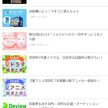
自販機にピッ！ですぐに買えちゃう
（PR）ジハンピ
朝1分貼るだけ！ミルクピールで一日中ずっとうるツ
ヤ肌
（PR）サボリーノ
2026年7月夏ドラマも、注目作＆話題作が勢ぞろい！
【夏アニメ2026】7月期夏の新アニメを一挙紹介！
芸能界を志す10代～20代を応援！オーディション・