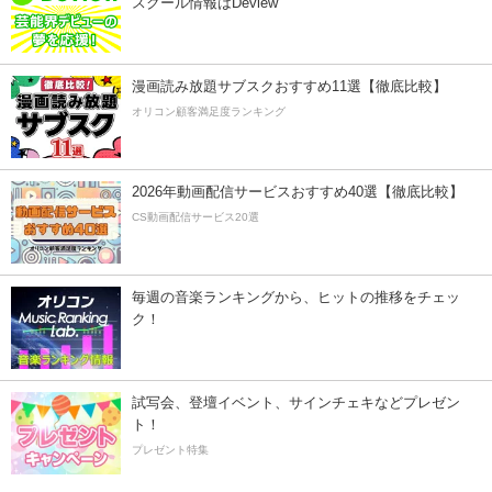
スクール情報はDeview
漫画読み放題サブスクおすすめ11選【徹底比較】
オリコン顧客満足度ランキング
2026年動画配信サービスおすすめ40選【徹底比較】
CS動画配信サービス20選
毎週の音楽ランキングから、ヒットの推移をチェッ
ク！
試写会、登壇イベント、サインチェキなどプレゼン
ト！
プレゼント特集