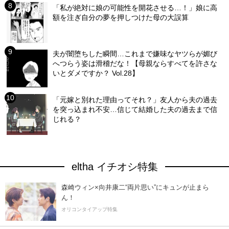
「私が絶対に娘の可能性を開花させる…！」娘に高
額を注ぎ自分の夢を押しつけた母の大誤算
夫が闇堕ちした瞬間…これまで嫌味なヤツらが媚び
へつらう姿は滑稽だな！【母親ならすべてを許さな
いとダメですか？ Vol.28】
「元嫁と別れた理由ってそれ？」友人から夫の過去
を突っ込まれ不安…信じて結婚した夫の過去まで信
じれる？
eltha イチオシ特集
森崎ウィン×向井康二“両片思い”にキュンが止まら
ん！
オリコンタイアップ特集