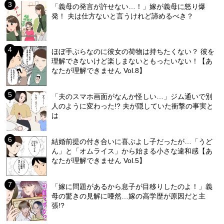
「義母の発言が許せない…！」嫁が義母に怒り爆
発！ 夫は仕方ないと言うけれど諦めるべき？
ほぼ手ぶらなのに彼女の荷物は持ちたくない？ 彼を
理解できないけど楽しまないともったいない！【あ
なたが理解できません Vol.8】
「夫のスマホ画面がなんか怪しい…」ジム通いで別
人のように変わった!? 夫が隠していた衝撃の事実と
は
結婚前提の付き合いに喜ぶよし子だったが…「うど
ん」と「オムライス」から始まる小さな違和感【あ
なたが理解できません Vol.5】
「嫁に問題があるから息子が目移りしたのよ！」義
母の驚きの見解に唖然…嫁の高学歴が原因だと主
張!?