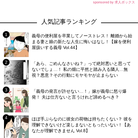
sponsored by 求人ボックス
人気記事ランキング
義母の便利屋を卒業してノーストレス！ 離婚から始
まる妻と娘の新たな人生に悔いはなし！【嫁を便利
屋扱いする義母 Vol.44】
「あら、ごめんなさいね？」って絶対悪いと思って
ないでしょ…！ 私の畑に平然と踏み入る隣人…無
視？悪意？その行動にモヤモヤが止まらない
「義母の発言が許せない…！」嫁が義母に怒り爆
発！ 夫は仕方ないと言うけれど諦めるべき？
ほぼ手ぶらなのに彼女の荷物は持ちたくない？ 彼を
理解できないけど楽しまないともったいない！【あ
なたが理解できません Vol.8】