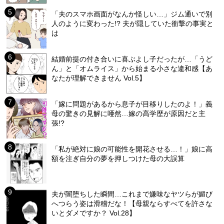
「夫のスマホ画面がなんか怪しい…」ジム通いで別
人のように変わった!? 夫が隠していた衝撃の事実と
は
結婚前提の付き合いに喜ぶよし子だったが…「うど
ん」と「オムライス」から始まる小さな違和感【あ
なたが理解できません Vol.5】
「嫁に問題があるから息子が目移りしたのよ！」義
母の驚きの見解に唖然…嫁の高学歴が原因だと主
張!?
「私が絶対に娘の可能性を開花させる…！」娘に高
額を注ぎ自分の夢を押しつけた母の大誤算
夫が闇堕ちした瞬間…これまで嫌味なヤツらが媚び
へつらう姿は滑稽だな！【母親ならすべてを許さな
いとダメですか？ Vol.28】