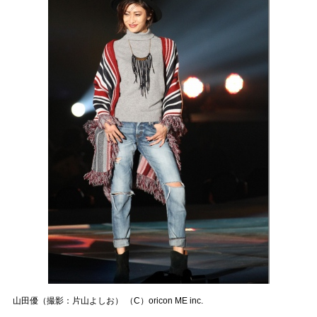
山田優（撮影：片山よしお） （C）oricon ME inc.