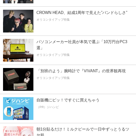
CROWN HEAD、結成1周年で見えた”バンドらしさ”
オリコンタイアップ特集
パソコンメーカー社員が本気で選ぶ「10万円台PC3
選」
オリコンタイアップ特集
「別班のよう」腕時計で『VIVANT』の世界観再現
オリコンタイアップ特集
自販機にピッ！ですぐに買えちゃう
（PR）ジハンピ
朝1分貼るだけ！ミルクピールで一日中ずっとうるツ
ヤ肌