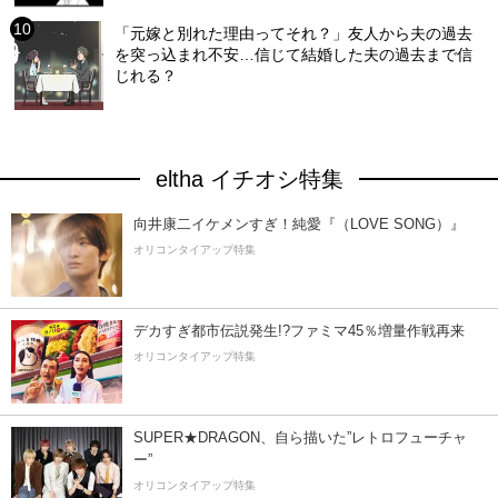
「元嫁と別れた理由ってそれ？」友人から夫の過去
を突っ込まれ不安…信じて結婚した夫の過去まで信
じれる？
eltha イチオシ特集
向井康二イケメンすぎ！純愛『（LOVE SONG）』
オリコンタイアップ特集
デカすぎ都市伝説発生!?ファミマ45％増量作戦再来
オリコンタイアップ特集
SUPER★DRAGON、自ら描いた”レトロフューチャ
ー”
オリコンタイアップ特集