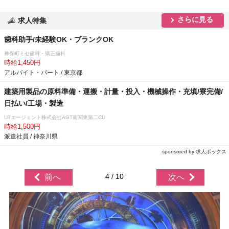
さらに見る
求人特集
歯科助手/未経験OK・ブランクOK
神保町ミセ歯科・矯正歯科
時給1,450円
アルバイト・パート / 東京都
建築用製品の原料準備・運搬・計量・投入・機械操作・充填/寮完備/
日払い/工場・製造
UTエージェント株式会社AGT南関東第二CU
時給1,500円
派遣社員 / 神奈川県
sponsored by 求人ボックス
4 / 10
前へ
次へ