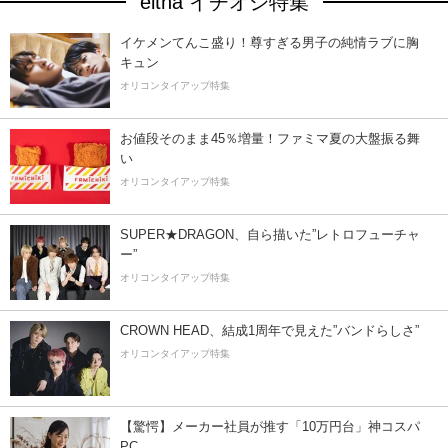
eltha イチオシ特集
イケメンてんこ盛り！尊すぎる男子の純情ラブに胸
キュン
オリコンタイアップ特集
お値段そのまま45％増量！ファミマ夏の大盤振る舞
い
オリコンタイアップ特集
SUPER★DRAGON、自ら描いた”レトロフューチャ
ー”
オリコンタイアップ特集
CROWN HEAD、結成1周年で見えた”バンドらしさ”
オリコンタイアップ特集
【驚愕】メーカー社員が推す「10万円台」神コスパ
PC