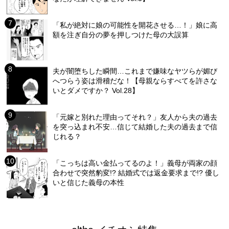
「私が絶対に娘の可能性を開花させる…！」娘に高
額を注ぎ自分の夢を押しつけた母の大誤算
夫が闇堕ちした瞬間…これまで嫌味なヤツらが媚び
へつらう姿は滑稽だな！【母親ならすべてを許さな
いとダメですか？ Vol.28】
「元嫁と別れた理由ってそれ？」友人から夫の過去
を突っ込まれ不安…信じて結婚した夫の過去まで信
じれる？
「こっちは高い金払ってるのよ！」義母が両家の顔
合わせで突然豹変!? 結婚式では返金要求まで!? 優し
いと信じた義母の本性