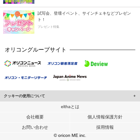
試写会、登壇イベント、サインチェキなどプレゼン
ト！
プレゼント特集
オリコングループサイト
クッキーの使用について
このサイトでは Cookie を使用して、ユーザーに合わせたコンテンツや広告の
elthaとは
表示、ソーシャル メディア機能の提供、広告の表示回数やクリック数の測定を
会社概要
個人情報保護方針
行っています。
また、ユーザーによるサイトの利用状況についても情報を収集し、ソーシャル
お問い合わせ
採用情報
メディアや広告配信、データ解析の各パートナーに提供しています。
各パートナーは、この情報とユーザーが各パートナーに提供した他の情報や、
© oricon ME inc.
ユーザーが各パートナーのサービスを使用したときに収集した他の情報を組み