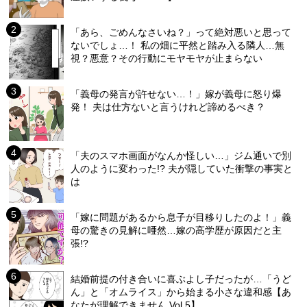
「あら、ごめんなさいね？」って絶対悪いと思って
ないでしょ…！ 私の畑に平然と踏み入る隣人…無
視？悪意？その行動にモヤモヤが止まらない
「義母の発言が許せない…！」嫁が義母に怒り爆
発！ 夫は仕方ないと言うけれど諦めるべき？
「夫のスマホ画面がなんか怪しい…」ジム通いで別
人のように変わった!? 夫が隠していた衝撃の事実と
は
「嫁に問題があるから息子が目移りしたのよ！」義
母の驚きの見解に唖然…嫁の高学歴が原因だと主
張!?
結婚前提の付き合いに喜ぶよし子だったが…「うど
ん」と「オムライス」から始まる小さな違和感【あ
なたが理解できません Vol.5】