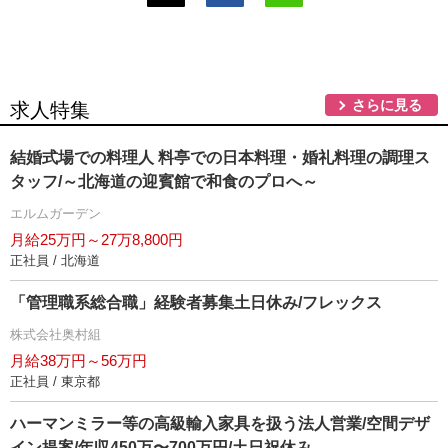
さらに見る
求人特集
結婚式場での料理人 料亭での日本料理・婚礼料理の調理ス
タッフ/～北海道の迎賓館で和食のプロへ～
エルムガーデン
月給25万円～27万8,800円
正社員 / 北海道
「管理職系総合職」経験者募集土日休み/フレックス
株式会社奥村組
月給38万円～56万円
正社員 / 東京都
ハーマンミラー等の高級輸入家具を扱う法人営業/空間デザ
イン提案/年収450万〜700万円/土日祝休み