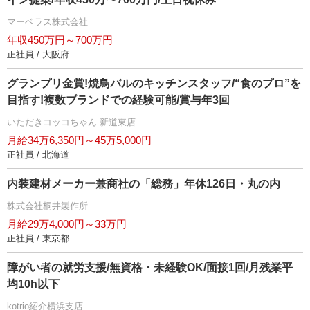
マーベラス株式会社
年収450万円～700万円
正社員 / 大阪府
グランプリ金賞!焼鳥バルのキッチンスタッフ/“食のプロ”を
目指す!複数ブランドでの経験可能/賞与年3回
いただきコッコちゃん 新道東店
月給34万6,350円～45万5,000円
正社員 / 北海道
内装建材メーカー兼商社の「総務」年休126日・丸の内
株式会社桐井製作所
月給29万4,000円～33万円
正社員 / 東京都
障がい者の就労支援/無資格・未経験OK/面接1回/月残業平
均10h以下
kotrio紹介横浜支店