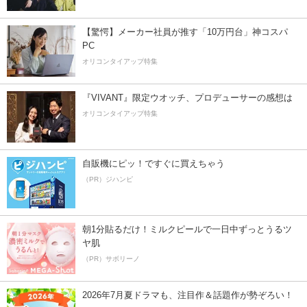
【驚愕】メーカー社員が推す「10万円台」神コスパ
PC
オリコンタイアップ特集
『VIVANT』限定ウオッチ、プロデューサーの感想は
オリコンタイアップ特集
自販機にピッ！ですぐに買えちゃう
（PR）ジハンピ
朝1分貼るだけ！ミルクピールで一日中ずっとうるツ
ヤ肌
（PR）サボリーノ
2026年7月夏ドラマも、注目作＆話題作が勢ぞろい！