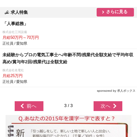
さらに見る
求人特集
「人事総務」
株式会社三河設備
月給50万円～70万円
正社員 / 愛知県
未経験からプロの電気工事士へ/年齢不問/残業代全額支給で平均年収
高め/賞与年2回/残業代は全額支給
株式会社名電社
月給25万円
正社員 / 愛知県
sponsored by 求人ボックス
3 / 3
前へ
次へ