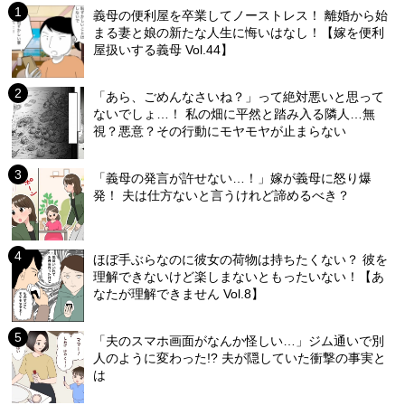
義母の便利屋を卒業してノーストレス！ 離婚から始
まる妻と娘の新たな人生に悔いはなし！【嫁を便利
屋扱いする義母 Vol.44】
「あら、ごめんなさいね？」って絶対悪いと思って
ないでしょ…！ 私の畑に平然と踏み入る隣人…無
視？悪意？その行動にモヤモヤが止まらない
「義母の発言が許せない…！」嫁が義母に怒り爆
発！ 夫は仕方ないと言うけれど諦めるべき？
ほぼ手ぶらなのに彼女の荷物は持ちたくない？ 彼を
理解できないけど楽しまないともったいない！【あ
なたが理解できません Vol.8】
「夫のスマホ画面がなんか怪しい…」ジム通いで別
人のように変わった!? 夫が隠していた衝撃の事実と
は