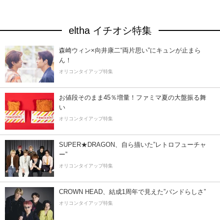
eltha イチオシ特集
森崎ウィン×向井康二“両片思い”にキュンが止まら
ん！
オリコンタイアップ特集
お値段そのまま45％増量！ファミマ夏の大盤振る舞
い
オリコンタイアップ特集
SUPER★DRAGON、自ら描いた”レトロフューチャ
ー”
オリコンタイアップ特集
CROWN HEAD、結成1周年で見えた”バンドらしさ”
オリコンタイアップ特集