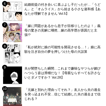
結婚前提の付き合いに喜ぶよし子だったが…「うど
ん」と「オムライス」から始まる小さな違和感【あ
なたが理解できません Vol.5】
「嫁に問題があるから息子が目移りしたのよ！」義
母の驚きの見解に唖然…嫁の高学歴が原因だと主
張!?
「私が絶対に娘の可能性を開花させる…！」娘に高
額を注ぎ自分の夢を押しつけた母の大誤算
夫が闇堕ちした瞬間…これまで嫌味なヤツらが媚び
へつらう姿は滑稽だな！【母親ならすべてを許さな
いとダメですか？ Vol.28】
「元嫁と別れた理由ってそれ？」友人から夫の過去
を突っ込まれ不安…信じて結婚した夫の過去まで信
じれる？