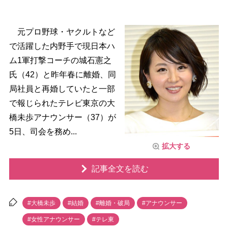
元プロ野球・ヤクルトなど
で活躍した内野手で現日本ハ
ム1軍打撃コーチの城石憲之
氏（42）と昨年春に離婚、同
局社員と再婚していたと一部
で報じられたテレビ東京の大
橋未歩アナウンサー（37）が
5日、司会を務め...
拡大する
記事全文を読む
#大橋未歩
#結婚
#離婚・破局
#アナウンサー
#女性アナウンサー
#テレ東