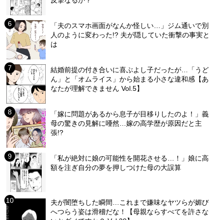
「夫のスマホ画面がなんか怪しい…」ジム通いで別
人のように変わった!? 夫が隠していた衝撃の事実と
は
結婚前提の付き合いに喜ぶよし子だったが…「うど
ん」と「オムライス」から始まる小さな違和感【あ
なたが理解できません Vol.5】
「嫁に問題があるから息子が目移りしたのよ！」義
母の驚きの見解に唖然…嫁の高学歴が原因だと主
張!?
「私が絶対に娘の可能性を開花させる…！」娘に高
額を注ぎ自分の夢を押しつけた母の大誤算
夫が闇堕ちした瞬間…これまで嫌味なヤツらが媚び
へつらう姿は滑稽だな！【母親ならすべてを許さな