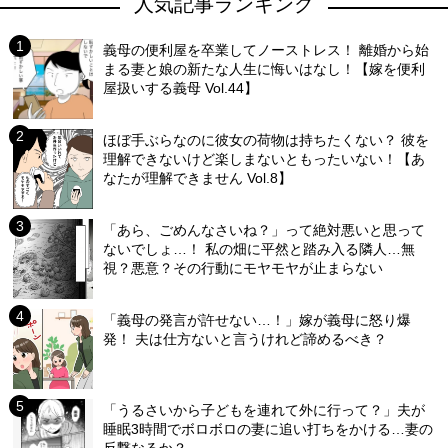
人気記事ランキング
義母の便利屋を卒業してノーストレス！ 離婚から始
まる妻と娘の新たな人生に悔いはなし！【嫁を便利
屋扱いする義母 Vol.44】
ほぼ手ぶらなのに彼女の荷物は持ちたくない？ 彼を
理解できないけど楽しまないともったいない！【あ
なたが理解できません Vol.8】
「あら、ごめんなさいね？」って絶対悪いと思って
ないでしょ…！ 私の畑に平然と踏み入る隣人…無
視？悪意？その行動にモヤモヤが止まらない
「義母の発言が許せない…！」嫁が義母に怒り爆
発！ 夫は仕方ないと言うけれど諦めるべき？
「うるさいから子どもを連れて外に行って？」夫が
睡眠3時間でボロボロの妻に追い打ちをかける…妻の
反撃なるか？