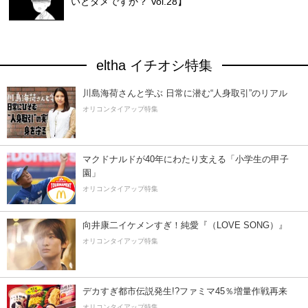
いとダメですか？ Vol.28】
eltha イチオシ特集
川島海荷さんと学ぶ 日常に潜む“人身取引”のリアル
オリコンタイアップ特集
マクドナルドが40年にわたり支える「小学生の甲子
園」
オリコンタイアップ特集
向井康二イケメンすぎ！純愛『（LOVE SONG）』
オリコンタイアップ特集
デカすぎ都市伝説発生!?ファミマ45％増量作戦再来
オリコンタイアップ特集