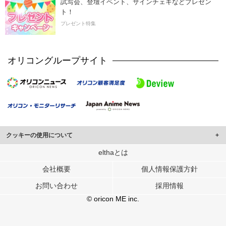
試写会、登壇イベント、サインチェキなどプレゼン
ト！
プレゼント特集
オリコングループサイト
クッキーの使用について
このサイトでは Cookie を使用して、ユーザーに合わせたコンテンツや広告の
elthaとは
表示、ソーシャル メディア機能の提供、広告の表示回数やクリック数の測定を
会社概要
個人情報保護方針
行っています。
また、ユーザーによるサイトの利用状況についても情報を収集し、ソーシャル
お問い合わせ
採用情報
メディアや広告配信、データ解析の各パートナーに提供しています。
各パートナーは、この情報とユーザーが各パートナーに提供した他の情報や、
© oricon ME inc.
ユーザーが各パートナーのサービスを使用したときに収集した他の情報を組み
合わせて使用することがあります。