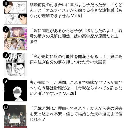
結婚前提の付き合いに喜ぶよし子だったが…「うど
ん」と「オムライス」から始まる小さな違和感【あ
なたが理解できません Vol.5】
「嫁に問題があるから息子が目移りしたのよ！」義
母の驚きの見解に唖然…嫁の高学歴が原因だと主
張!?
「私が絶対に娘の可能性を開花させる…！」娘に高
額を注ぎ自分の夢を押しつけた母の大誤算
夫が闇堕ちした瞬間…これまで嫌味なヤツらが媚び
へつらう姿は滑稽だな！【母親ならすべてを許さな
いとダメですか？ Vol.28】
「元嫁と別れた理由ってそれ？」友人から夫の過去
を突っ込まれ不安…信じて結婚した夫の過去まで信
じれる？