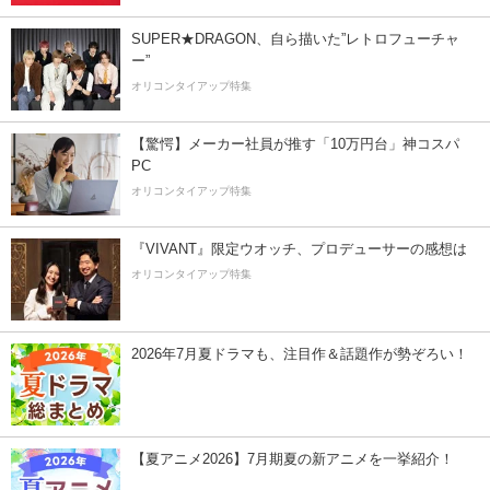
SUPER★DRAGON、自ら描いた”レトロフューチャ
ー”
オリコンタイアップ特集
【驚愕】メーカー社員が推す「10万円台」神コスパ
PC
オリコンタイアップ特集
『VIVANT』限定ウオッチ、プロデューサーの感想は
オリコンタイアップ特集
2026年7月夏ドラマも、注目作＆話題作が勢ぞろい！
【夏アニメ2026】7月期夏の新アニメを一挙紹介！