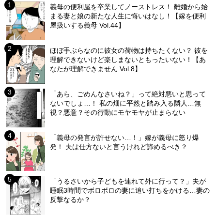
義母の便利屋を卒業してノーストレス！ 離婚から始
まる妻と娘の新たな人生に悔いはなし！【嫁を便利
屋扱いする義母 Vol.44】
ほぼ手ぶらなのに彼女の荷物は持ちたくない？ 彼を
理解できないけど楽しまないともったいない！【あ
なたが理解できません Vol.8】
「あら、ごめんなさいね？」って絶対悪いと思って
ないでしょ…！ 私の畑に平然と踏み入る隣人…無
視？悪意？その行動にモヤモヤが止まらない
「義母の発言が許せない…！」嫁が義母に怒り爆
発！ 夫は仕方ないと言うけれど諦めるべき？
「うるさいから子どもを連れて外に行って？」夫が
睡眠3時間でボロボロの妻に追い打ちをかける…妻の
反撃なるか？