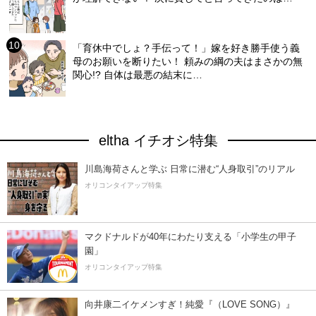
「育休中でしょ？手伝って！」嫁を好き勝手使う義
母のお願いを断りたい！ 頼みの綱の夫はまさかの無
関心!? 自体は最悪の結末に…
eltha イチオシ特集
川島海荷さんと学ぶ 日常に潜む“人身取引”のリアル
オリコンタイアップ特集
マクドナルドが40年にわたり支える「小学生の甲子
園」
オリコンタイアップ特集
向井康二イケメンすぎ！純愛『（LOVE SONG）』