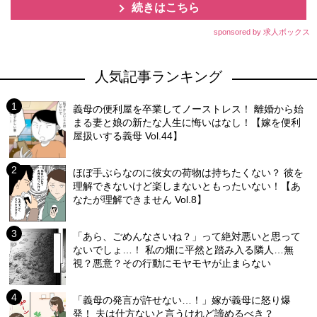
続きはこちら
sponsored by 求人ボックス
人気記事ランキング
義母の便利屋を卒業してノーストレス！ 離婚から始
まる妻と娘の新たな人生に悔いはなし！【嫁を便利
屋扱いする義母 Vol.44】
ほぼ手ぶらなのに彼女の荷物は持ちたくない？ 彼を
理解できないけど楽しまないともったいない！【あ
なたが理解できません Vol.8】
「あら、ごめんなさいね？」って絶対悪いと思って
ないでしょ…！ 私の畑に平然と踏み入る隣人…無
視？悪意？その行動にモヤモヤが止まらない
「義母の発言が許せない…！」嫁が義母に怒り爆
発！ 夫は仕方ないと言うけれど諦めるべき？