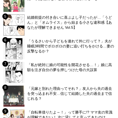
結婚前提の付き合いに喜ぶよし子だったが…「うど
ん」と「オムライス」から始まる小さな違和感【あ
なたが理解できません Vol.5】
「うるさいから子どもを連れて外に行って？」夫が
睡眠3時間でボロボロの妻に追い打ちをかける…妻の
反撃なるか？
「私が絶対に娘の可能性を開花させる…！」娘に高
額を注ぎ自分の夢を押しつけた母の大誤算
「元嫁と別れた理由ってそれ？」友人から夫の過去
を突っ込まれ不安…信じて結婚した夫の過去まで信
じれる？
「自転車借りたよ～！」って勝手に!? ママ友の常識
が理解できない！ 次に貸してと言ってきたのは…