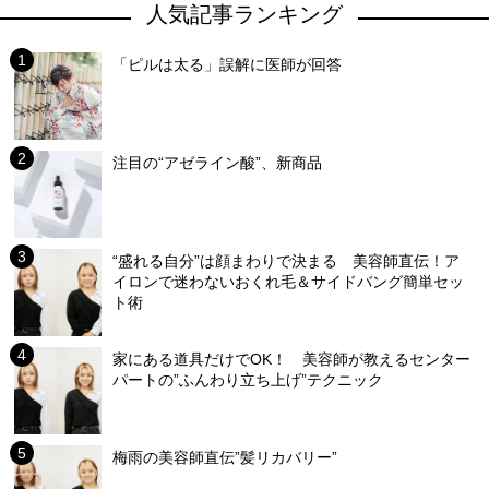
人気記事ランキング
「ピルは太る」誤解に医師が回答
注目の“アゼライン酸”、新商品
“盛れる自分”は顔まわりで決まる 美容師直伝！ア
イロンで迷わないおくれ毛＆サイドバング簡単セッ
ト術
家にある道具だけでOK！ 美容師が教えるセンター
パートの”ふんわり立ち上げ”テクニック
梅雨の美容師直伝”髪リカバリー”