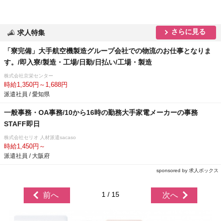
さらに見る
求人特集
「寮完備」大手航空機製造グループ会社での物流のお仕事となりま
す。/即入寮/製造・工場/日勤/日払い/工場・製造
株式会社京栄センター
時給1,350円～1,688円
派遣社員 / 愛知県
一般事務・OA事務/10から16時の勤務大手家電メーカーの事務
STAFF即日
株式会社セリオ 人材派遣sacaso
時給1,450円～
派遣社員 / 大阪府
sponsored by 求人ボックス
1 / 15
前へ
次へ