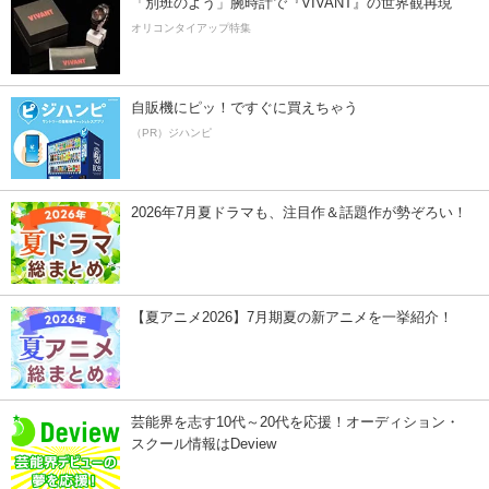
「別班のよう」腕時計で『VIVANT』の世界観再現
オリコンタイアップ特集
自販機にピッ！ですぐに買えちゃう
（PR）ジハンピ
2026年7月夏ドラマも、注目作＆話題作が勢ぞろい！
【夏アニメ2026】7月期夏の新アニメを一挙紹介！
芸能界を志す10代～20代を応援！オーディション・
スクール情報はDeview