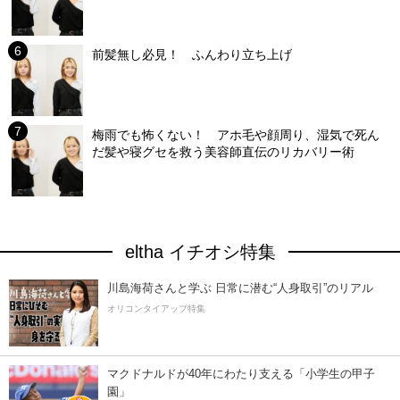
前髪無し必見！ ふんわり立ち上げ
梅雨でも怖くない！ アホ毛や顔周り、湿気で死ん
だ髪や寝グセを救う美容師直伝のリカバリー術
eltha イチオシ特集
川島海荷さんと学ぶ 日常に潜む“人身取引”のリアル
オリコンタイアップ特集
マクドナルドが40年にわたり支える「小学生の甲子
園」