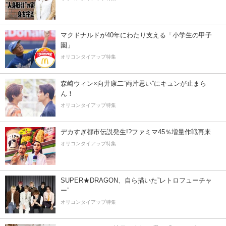
マクドナルドが40年にわたり支える「小学生の甲子
園」
オリコンタイアップ特集
森崎ウィン×向井康二“両片思い”にキュンが止まら
ん！
オリコンタイアップ特集
デカすぎ都市伝説発生!?ファミマ45％増量作戦再来
オリコンタイアップ特集
SUPER★DRAGON、自ら描いた”レトロフューチャ
ー”
オリコンタイアップ特集