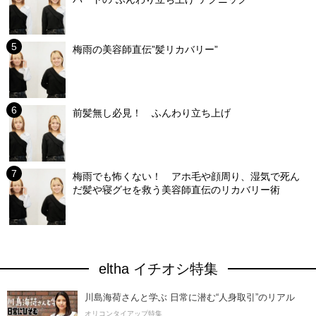
梅雨の美容師直伝”髪リカバリー”
前髪無し必見！ ふんわり立ち上げ
梅雨でも怖くない！ アホ毛や顔周り、湿気で死ん
だ髪や寝グセを救う美容師直伝のリカバリー術
eltha イチオシ特集
川島海荷さんと学ぶ 日常に潜む“人身取引”のリアル
オリコンタイアップ特集