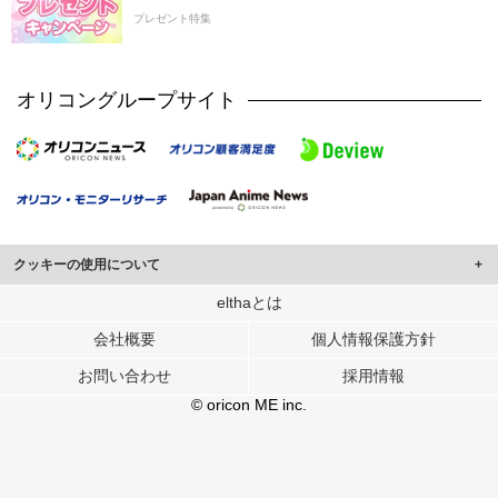
プレゼント特集
オリコングループサイト
クッキーの使用について
このサイトでは Cookie を使用して、ユーザーに合わせたコンテンツや広告の
elthaとは
表示、ソーシャル メディア機能の提供、広告の表示回数やクリック数の測定を
会社概要
個人情報保護方針
行っています。
また、ユーザーによるサイトの利用状況についても情報を収集し、ソーシャル
お問い合わせ
採用情報
メディアや広告配信、データ解析の各パートナーに提供しています。
各パートナーは、この情報とユーザーが各パートナーに提供した他の情報や、
© oricon ME inc.
ユーザーが各パートナーのサービスを使用したときに収集した他の情報を組み
合わせて使用することがあります。