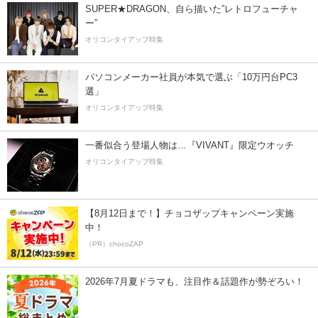
SUPER★DRAGON、自ら描いた”レトロフューチャ
ー”
オリコンタイアップ特集
パソコンメーカー社員が本気で選ぶ「10万円台PC3
選」
オリコンタイアップ特集
一番似合う登場人物は…『VIVANT』限定ウオッチ
オリコンタイアップ特集
【8月12日まで！】チョコザップキャンペーン実施
中！
（PR）chocoZAP
2026年7月夏ドラマも、注目作＆話題作が勢ぞろい！