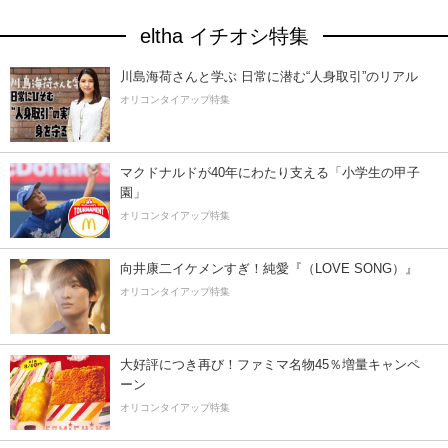
eltha イチオシ特集
川島海荷さんと学ぶ 日常に潜む“人身取引”のリアル
オリコンタイアップ特集
マクドナルドが40年にわたり支える「小学生の甲子
園」
オリコンタイアップ特集
向井康二イケメンすぎ！純愛『（LOVE SONG）』
オリコンタイアップ特集
大好評につき再び！ファミマ名物45％増量キャンペ
ーン
オリコンタイアップ特集