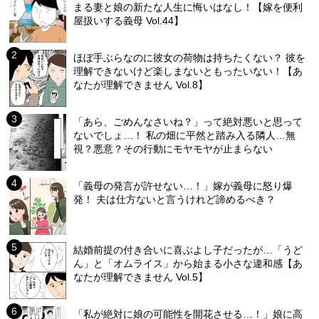
まる妻と娘の新たな人生に悔いはなし！【嫁を便利
屋扱いする義母 Vol.44】
ほぼ手ぶらなのに彼女の荷物は持ちたくない？ 彼を
理解できないけど楽しまないともったいない！【あ
なたが理解できません Vol.8】
「あら、ごめんなさいね？」って絶対悪いと思って
ないでしょ…！ 私の畑に平然と踏み入る隣人…無
視？悪意？その行動にモヤモヤが止まらない
「義母の発言が許せない…！」嫁が義母に怒り爆
発！ 夫は仕方ないと言うけれど諦めるべき？
結婚前提の付き合いに喜ぶよし子だったが…「うど
ん」と「オムライス」から始まる小さな違和感【あ
なたが理解できません Vol.5】
「私が絶対に娘の可能性を開花させる…！」娘に高