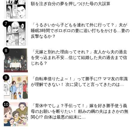
額を注ぎ自分の夢を押しつけた母の大誤算
「うるさいから子どもを連れて外に行って？」夫が
睡眠3時間でボロボロの妻に追い打ちをかける…妻の
反撃なるか？
「元嫁と別れた理由ってそれ？」友人から夫の過去
を突っ込まれ不安…信じて結婚した夫の過去まで信
じれる？
「自転車借りたよ～！」って勝手に!? ママ友の常識
が理解できない！ 次に貸してと言ってきたのは…
「育休中でしょ？手伝って！」嫁を好き勝手使う義
母のお願いを断りたい！ 頼みの綱の夫はまさかの無
関心!? 自体は最悪の結末に…