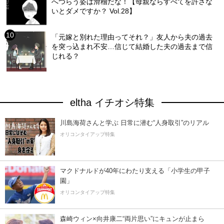
へつらう姿は滑稽だな！【母親ならすべてを許さな
いとダメですか？ Vol.28】
「元嫁と別れた理由ってそれ？」友人から夫の過去
を突っ込まれ不安…信じて結婚した夫の過去まで信
じれる？
eltha イチオシ特集
川島海荷さんと学ぶ 日常に潜む“人身取引”のリアル
オリコンタイアップ特集
マクドナルドが40年にわたり支える「小学生の甲子
園」
オリコンタイアップ特集
森崎ウィン×向井康二“両片思い”にキュンが止まら