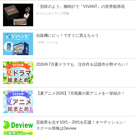
「別班のよう」腕時計で『VIVANT』の世界観再現
オリコンタイアップ特集
自販機にピッ！ですぐに買えちゃう
（PR）ジハンピ
2026年7月夏ドラマも、注目作＆話題作が勢ぞろい！
【夏アニメ2026】7月期夏の新アニメを一挙紹介！
芸能界を志す10代～20代を応援！オーディション・
スクール情報はDeview