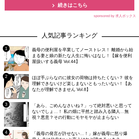
続きはこちら
sponsored by 求人ボックス
人気記事ランキング
義母の便利屋を卒業してノーストレス！ 離婚から始
まる妻と娘の新たな人生に悔いはなし！【嫁を便利
屋扱いする義母 Vol.44】
ほぼ手ぶらなのに彼女の荷物は持ちたくない？ 彼を
理解できないけど楽しまないともったいない！【あ
なたが理解できません Vol.8】
「あら、ごめんなさいね？」って絶対悪いと思って
ないでしょ…！ 私の畑に平然と踏み入る隣人…無
視？悪意？その行動にモヤモヤが止まらない
「義母の発言が許せない…！」嫁が義母に怒り爆