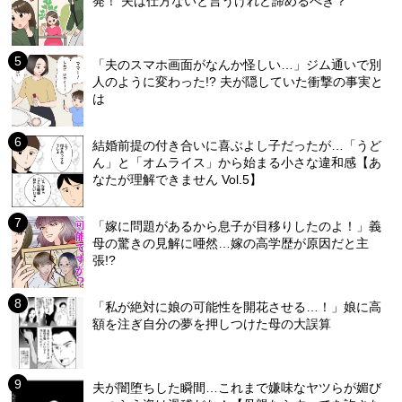
発！ 夫は仕方ないと言うけれど諦めるべき？
「夫のスマホ画面がなんか怪しい…」ジム通いで別
人のように変わった!? 夫が隠していた衝撃の事実と
は
結婚前提の付き合いに喜ぶよし子だったが…「うど
ん」と「オムライス」から始まる小さな違和感【あ
なたが理解できません Vol.5】
「嫁に問題があるから息子が目移りしたのよ！」義
母の驚きの見解に唖然…嫁の高学歴が原因だと主
張!?
「私が絶対に娘の可能性を開花させる…！」娘に高
額を注ぎ自分の夢を押しつけた母の大誤算
夫が闇堕ちした瞬間…これまで嫌味なヤツらが媚び