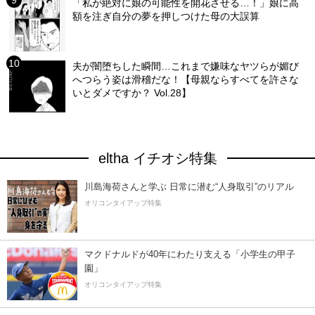
「私が絶対に娘の可能性を開花させる…！」娘に高
額を注ぎ自分の夢を押しつけた母の大誤算
夫が闇堕ちした瞬間…これまで嫌味なヤツらが媚び
へつらう姿は滑稽だな！【母親ならすべてを許さな
いとダメですか？ Vol.28】
eltha イチオシ特集
川島海荷さんと学ぶ 日常に潜む“人身取引”のリアル
オリコンタイアップ特集
マクドナルドが40年にわたり支える「小学生の甲子
園」
オリコンタイアップ特集