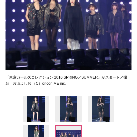
『東京ガールズコレクション 2016 SPRING／SUMMER』がスタート／撮
影：片山よしお （C）oricon ME inc.