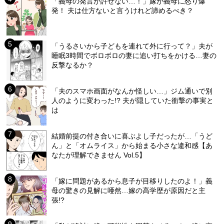
「義母の発言が許せない…！」嫁が義母に怒り爆
発！ 夫は仕方ないと言うけれど諦めるべき？
「うるさいから子どもを連れて外に行って？」夫が
睡眠3時間でボロボロの妻に追い打ちをかける…妻の
反撃なるか？
「夫のスマホ画面がなんか怪しい…」ジム通いで別
人のように変わった!? 夫が隠していた衝撃の事実と
は
結婚前提の付き合いに喜ぶよし子だったが…「うど
ん」と「オムライス」から始まる小さな違和感【あ
なたが理解できません Vol.5】
「嫁に問題があるから息子が目移りしたのよ！」義
母の驚きの見解に唖然…嫁の高学歴が原因だと主
張!?