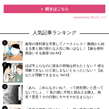
続きはこちら
sponsored by 求人ボックス
人気記事ランキング
義母の便利屋を卒業してノーストレス！ 離婚から始
まる妻と娘の新たな人生に悔いはなし！【嫁を便利
屋扱いする義母 Vol.44】
ほぼ手ぶらなのに彼女の荷物は持ちたくない？ 彼を
理解できないけど楽しまないともったいない！【あ
なたが理解できません Vol.8】
「あら、ごめんなさいね？」って絶対悪いと思って
ないでしょ…！ 私の畑に平然と踏み入る隣人…無
視？悪意？その行動にモヤモヤが止まらない