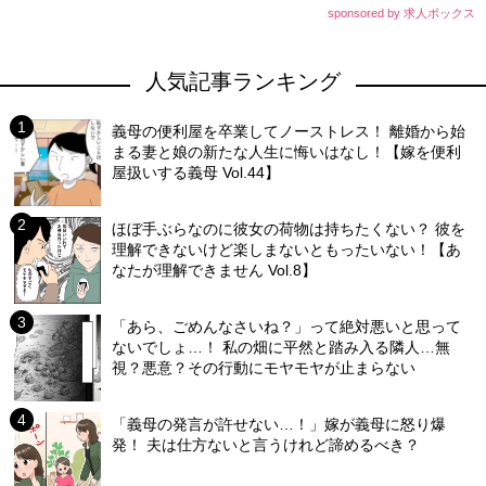
sponsored by 求人ボックス
人気記事ランキング
義母の便利屋を卒業してノーストレス！ 離婚から始
まる妻と娘の新たな人生に悔いはなし！【嫁を便利
屋扱いする義母 Vol.44】
ほぼ手ぶらなのに彼女の荷物は持ちたくない？ 彼を
理解できないけど楽しまないともったいない！【あ
なたが理解できません Vol.8】
「あら、ごめんなさいね？」って絶対悪いと思って
ないでしょ…！ 私の畑に平然と踏み入る隣人…無
視？悪意？その行動にモヤモヤが止まらない
「義母の発言が許せない…！」嫁が義母に怒り爆
発！ 夫は仕方ないと言うけれど諦めるべき？