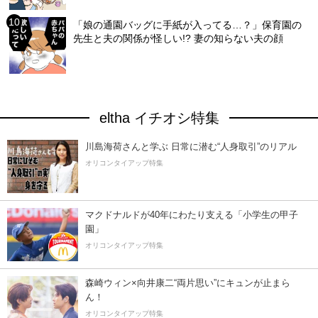
「娘の通園バッグに手紙が入ってる…？」保育園の
先生と夫の関係が怪しい!? 妻の知らない夫の顔
eltha イチオシ特集
川島海荷さんと学ぶ 日常に潜む“人身取引”のリアル
オリコンタイアップ特集
マクドナルドが40年にわたり支える「小学生の甲子
園」
オリコンタイアップ特集
森崎ウィン×向井康二“両片思い”にキュンが止まら
ん！
オリコンタイアップ特集