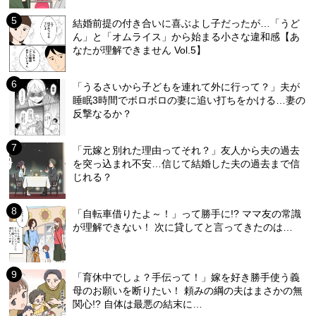
結婚前提の付き合いに喜ぶよし子だったが…「うど
ん」と「オムライス」から始まる小さな違和感【あ
なたが理解できません Vol.5】
「うるさいから子どもを連れて外に行って？」夫が
睡眠3時間でボロボロの妻に追い打ちをかける…妻の
反撃なるか？
「元嫁と別れた理由ってそれ？」友人から夫の過去
を突っ込まれ不安…信じて結婚した夫の過去まで信
じれる？
「自転車借りたよ～！」って勝手に!? ママ友の常識
が理解できない！ 次に貸してと言ってきたのは…
「育休中でしょ？手伝って！」嫁を好き勝手使う義
母のお願いを断りたい！ 頼みの綱の夫はまさかの無
関心!? 自体は最悪の結末に…