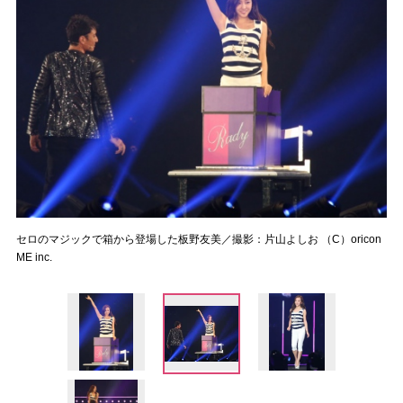
セロのマジックで箱から登場した板野友美／撮影：片山よしお （C）oricon
ME inc.