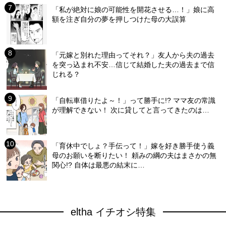
「私が絶対に娘の可能性を開花させる…！」娘に高
額を注ぎ自分の夢を押しつけた母の大誤算
「元嫁と別れた理由ってそれ？」友人から夫の過去
を突っ込まれ不安…信じて結婚した夫の過去まで信
じれる？
「自転車借りたよ～！」って勝手に!? ママ友の常識
が理解できない！ 次に貸してと言ってきたのは…
「育休中でしょ？手伝って！」嫁を好き勝手使う義
母のお願いを断りたい！ 頼みの綱の夫はまさかの無
関心!? 自体は最悪の結末に…
eltha イチオシ特集