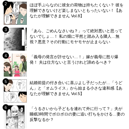
ほぼ手ぶらなのに彼女の荷物は持ちたくない？ 彼を
理解できないけど楽しまないともったいない！【あ
なたが理解できません Vol.8】
「あら、ごめんなさいね？」って絶対悪いと思って
ないでしょ…！ 私の畑に平然と踏み入る隣人…無
視？悪意？その行動にモヤモヤが止まらない
「義母の発言が許せない…！」嫁が義母に怒り爆
発！ 夫は仕方ないと言うけれど諦めるべき？
結婚前提の付き合いに喜ぶよし子だったが…「うど
ん」と「オムライス」から始まる小さな違和感【あ
なたが理解できません Vol.5】
「うるさいから子どもを連れて外に行って？」夫が
睡眠3時間でボロボロの妻に追い打ちをかける…妻の
反撃なるか？