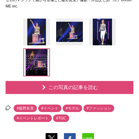
セロのマジックで箱から登場した板野友美／撮影：片山よしお （C）oricon
ME inc.
この写真の記事を読む
#板野友美
#イベント
#モデル
#ファッション
#イベントレポート
#TGC