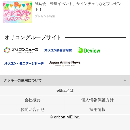
試写会、登壇イベント、サインチェキなどプレゼン
ト！
プレゼント特集
オリコングループサイト
クッキーの使用について
このサイトでは Cookie を使用して、ユーザーに合わせたコンテンツや広告の
elthaとは
表示、ソーシャル メディア機能の提供、広告の表示回数やクリック数の測定を
会社概要
個人情報保護方針
行っています。
また、ユーザーによるサイトの利用状況についても情報を収集し、ソーシャル
お問い合わせ
採用情報
メディアや広告配信、データ解析の各パートナーに提供しています。
各パートナーは、この情報とユーザーが各パートナーに提供した他の情報や、
© oricon ME inc.
ユーザーが各パートナーのサービスを使用したときに収集した他の情報を組み
合わせて使用することがあります。