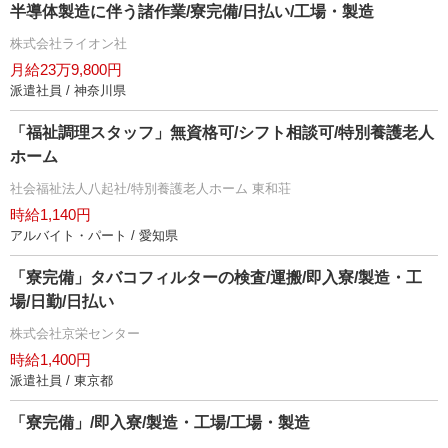
半導体製造に伴う諸作業/寮完備/日払い/工場・製造
株式会社ライオン社
月給23万9,800円
派遣社員 / 神奈川県
「福祉調理スタッフ」無資格可/シフト相談可/特別養護老人
ホーム
社会福祉法人八起社/特別養護老人ホーム 東和荘
時給1,140円
アルバイト・パート / 愛知県
「寮完備」タバコフィルターの検査/運搬/即入寮/製造・工
場/日勤/日払い
株式会社京栄センター
時給1,400円
派遣社員 / 東京都
「寮完備」/即入寮/製造・工場/工場・製造