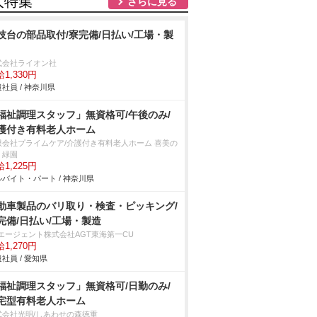
人特集
さらに見る
技台の部品取付/寮完備/日払い/工場・製
式会社ライオン社
1,330円
社員 / 神奈川県
福祉調理スタッフ」無資格可/午後のみ/
護付き有料老人ホーム
限会社プライムケア/介護付き有料老人ホーム 喜美の
・緑園
1,225円
バイト・パート / 神奈川県
動車製品のバリ取り・検査・ピッキング/
完備/日払い/工場・製造
Tエージェント株式会社AGT東海第一CU
1,270円
社員 / 愛知県
福祉調理スタッフ」無資格可/日勤のみ/
宅型有料老人ホーム
式会社光明/しあわせの森徳重