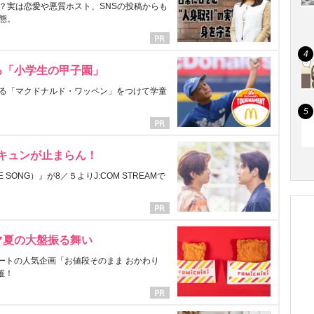
？実は恋愛や悪質ホスト、SNSの投稿からも
態。
る「小学生の甲子園」
る「マクドナルド・ワッペン」をつけて学童
にキュンが止まらん！
ONG）』が8／５よりJ:COM STREAMで
マ夏の大盤振る舞い
ートの人気企画「お値段そのまま おかわり
催！