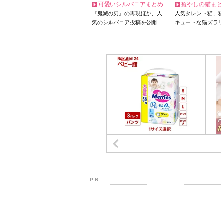
可愛いシルバニアまとめ
癒やしの猫ま
『鬼滅の刃』の再現ほか、人
人気タレント猫、
気のシルバニア投稿を公開
キュートな猫ズラ
P R