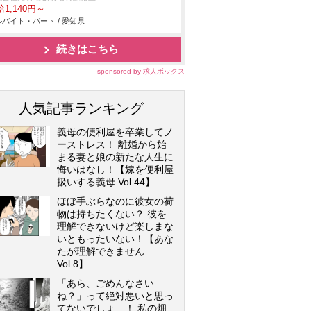
1,140円～
バイト・パート / 愛知県
続きはこちら
sponsored by 求人ボックス
人気記事ランキング
義母の便利屋を卒業してノ
ーストレス！ 離婚から始
まる妻と娘の新たな人生に
悔いはなし！【嫁を便利屋
扱いする義母 Vol.44】
ほぼ手ぶらなのに彼女の荷
物は持ちたくない？ 彼を
理解できないけど楽しまな
いともったいない！【あな
たが理解できません
Vol.8】
「あら、ごめんなさい
ね？」って絶対悪いと思っ
てないでしょ…！ 私の畑