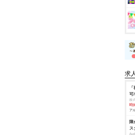
求
「
可
株式
時給
アル
障
ス
Aud