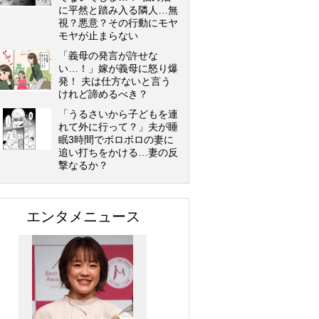
に平然と踏み入る隣人…無
視？悪意？その行動にモヤ
モヤが止まらない
「義母の発言が許せな
い…！」嫁が義母に怒り爆
発！ 夫は仕方ないと言う
けれど諦めるべき？
「うるさいから子どもを連
れて外に行って？」夫が睡
眠3時間でボロボロの妻に
追い打ちをかける…妻の反
撃なるか？
エンタメニュース