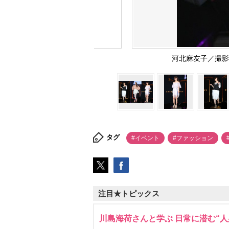
河北麻友子／撮影：片
タグ
#イベント
#ファッション
注目★トピックス
川島海荷さんと学ぶ 日常に潜む“人