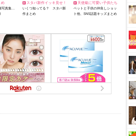
とめ
スタバ新作イッキ見せ！
天使級に可愛い子供たち
猫写真集…
いくつ知ってる？ スタバ新
ペットと子供の仲良しショッ
リ
作まとめ
ト他、SNS話題キッズまとめ