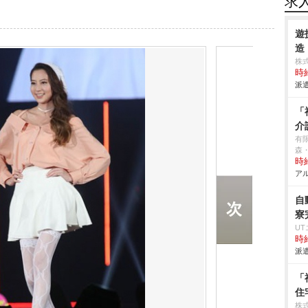
求
遊
造
株
時給
派遣
「
介
有
森
時給
アル
自
寮
U
時給
派遣
「
住
株