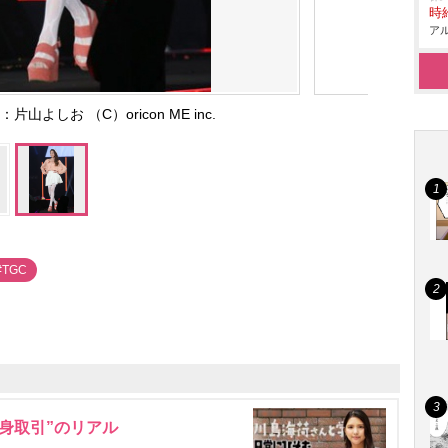
時給
アル
山よしお （C）oricon ME inc.
#TGC
身取引”のリアル