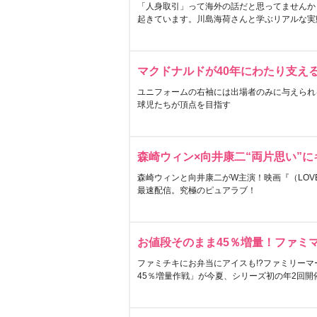
「人身取引」って海外の話だと思ってませんか
起きています。川島海荷さんと学ぶリアルな実
マクドナルドが40年にわたり支え
ユニフォームの右袖には出場者のみに与えられ
球児たちが頂点を目指す
森崎ウィン×向井康二“両片思い”
森崎ウィンと向井康二がW主演！映画『（LOVE S
最速配信。究極のピュアラブ！
お値段そのまま45％増量！ファミ
ファミチキにお弁当にアイスも!?ファミリーマ
45％増量作戦」が今夏、シリーズ初の年2回開