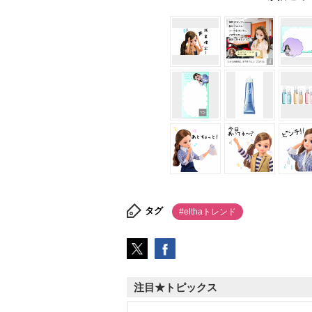
タグ
#elthaトレンド
注目★トピックス