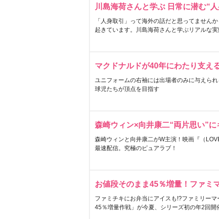
川島海荷さんと学ぶ 日常に潜む“人
「人身取引」って海外の話だと思ってませんか
起きています。川島海荷さんと学ぶリアルな実
マクドナルドが40年にわたり支え
ユニフォームの右袖には出場者のみに与えられ
球児たちが頂点を目指す
森崎ウィン×向井康二“両片思い”
森崎ウィンと向井康二がW主演！映画『（LOVE S
最速配信。究極のピュアラブ！
お値段そのまま45％増量！ファミ
ファミチキにお弁当にアイスも!?ファミリーマ
45％増量作戦」が今夏、シリーズ初の年2回開