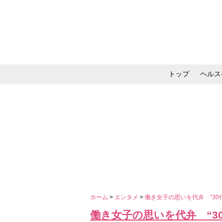
トップ
ヘルス
メイク・コスメ・スキ
ホーム
>
エンタメ
>
働き女子の思いを代弁 “3
働き女子の思いを代弁 “3