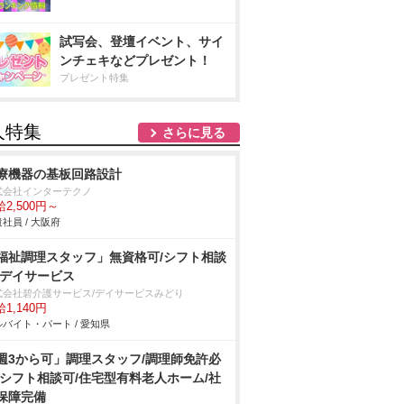
試写会、登壇イベント、サイ
ンチェキなどプレゼント！
プレゼント特集
人特集
さらに見る
療機器の基板回路設計
式会社インターテクノ
2,500円～
社員 / 大阪府
福祉調理スタッフ」無資格可/シフト相談
/デイサービス
式会社碧介護サービス/デイサービスみどり
1,140円
バイト・パート / 愛知県
週3から可」調理スタッフ/調理師免許必
/シフト相談可/住宅型有料老人ホーム/社
保障完備