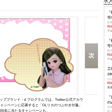
求
「
可
医
時給
アル
「
可
株
時給
アル
工
1
mo
時給
派遣
「
ブランド・d プログラムでは、Twitter公式アカウ
の
ャンペーンに応募すると「OLリカのつぶやき付箋」
有
300名に当たるキャンペーンも。
銀