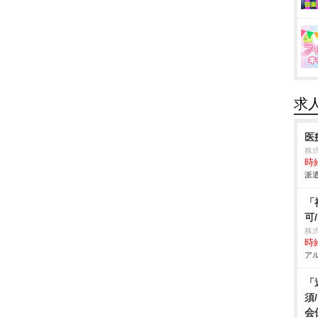
求
医
株
時給
派遣
「
可
株
時給
アル
「
須
会