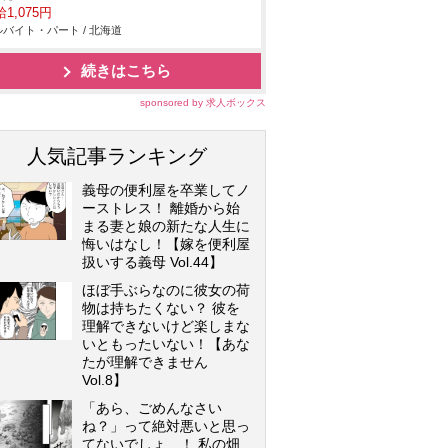
1,075円
バイト・パート / 北海道
続きはこちら
sponsored by 求人ボックス
人気記事ランキング
義母の便利屋を卒業してノ
ーストレス！ 離婚から始
まる妻と娘の新たな人生に
悔いはなし！【嫁を便利屋
扱いする義母 Vol.44】
ほぼ手ぶらなのに彼女の荷
物は持ちたくない？ 彼を
理解できないけど楽しまな
いともったいない！【あな
たが理解できません
Vol.8】
「あら、ごめんなさい
ね？」って絶対悪いと思っ
てないでしょ…！ 私の畑