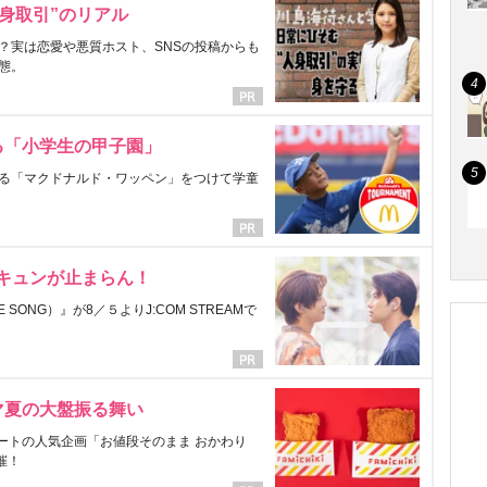
身取引”のリアル
？実は恋愛や悪質ホスト、SNSの投稿からも
態。
る「小学生の甲子園」
る「マクドナルド・ワッペン」をつけて学童
にキュンが止まらん！
ONG）』が8／５よりJ:COM STREAMで
マ夏の大盤振る舞い
ートの人気企画「お値段そのまま おかわり
催！