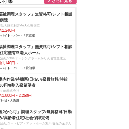
人特集
さらに見る
福祉調理スタッフ」無資格可/シフト相談
/病院
療法人財団利定会/大久野病院
1,240円
バイト・パート / 東京都
福祉調理スタッフ」無資格可/シフト相談
/住宅型有料老人ホーム
式会社S301/ナーシングホームかりん名古屋北区
1,140円～
バイト・パート / 愛知県
場内作業/待機寮/日払い/寮費無料/時給
800円/8割入寮希望者
ve on株式会社
1,800円～2,250円
社員 / 大阪府
週2から可」調理スタッフ/無資格可/日勤
み/高齢者住宅/社会保障完備
限会社ユートピア・アットホーム旭川/春光の金さん
さん