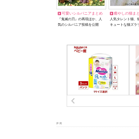
可愛いシルバニアまとめ
癒やしの猫ま
『鬼滅の刃』の再現ほか、人
人気タレント猫、
気のシルバニア投稿を公開
キュートな猫ズラ
P R