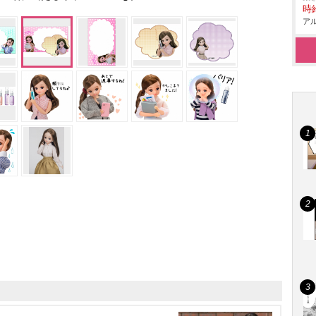
時給
アル