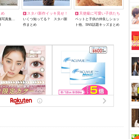
とめ
スタバ新作イッキ見せ！
天使級に可愛い子供たち
猫写真集…
いくつ知ってる？ スタバ新
ペットと子供の仲良しショッ
リ
作まとめ
ト他、SNS話題キッズまとめ