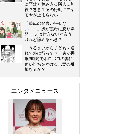
に平然と踏み入る隣人…無
視？悪意？その行動にモヤ
モヤが止まらない
「義母の発言が許せな
い…！」嫁が義母に怒り爆
発！ 夫は仕方ないと言う
けれど諦めるべき？
「うるさいから子どもを連
れて外に行って？」夫が睡
眠3時間でボロボロの妻に
追い打ちをかける…妻の反
撃なるか？
エンタメニュース