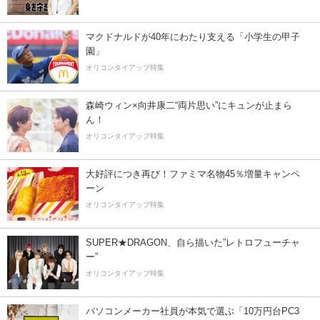
マクドナルドが40年にわたり支える「小学生の甲子
園」
オリコンタイアップ特集
森崎ウィン×向井康二“両片思い”にキュンが止まら
ん！
オリコンタイアップ特集
大好評につき再び！ファミマ名物45％増量キャンペ
ーン
オリコンタイアップ特集
SUPER★DRAGON、自ら描いた”レトロフューチャ
ー”
オリコンタイアップ特集
パソコンメーカー社員が本気で選ぶ「10万円台PC3