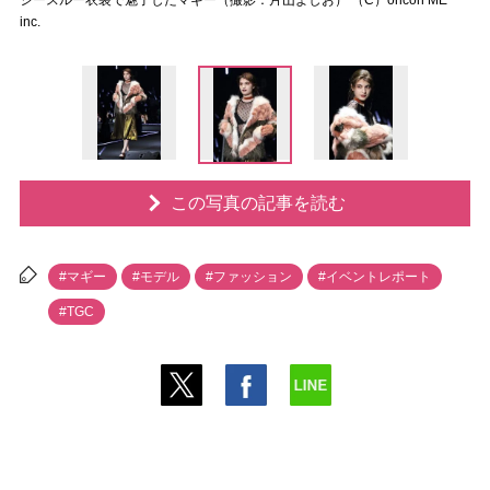
シースルー衣装で魅了したマギー（撮影：片山よしお） （C）oricon ME
inc.
この写真の記事を読む
#マギー
#モデル
#ファッション
#イベントレポート
#TGC