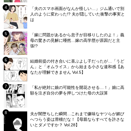
「夫のスマホ画面がなんか怪しい…」ジム通いで別
人のように変わった!? 夫が隠していた衝撃の事実と
は
「嫁に問題があるから息子が目移りしたのよ！」義
母の驚きの見解に唖然…嫁の高学歴が原因だと主
張!?
結婚前提の付き合いに喜ぶよし子だったが…「うど
ん」と「オムライス」から始まる小さな違和感【あ
なたが理解できません Vol.5】
「私が絶対に娘の可能性を開花させる…！」娘に高
額を注ぎ自分の夢を押しつけた母の大誤算
夫が闇堕ちした瞬間…これまで嫌味なヤツらが媚び
へつらう姿は滑稽だな！【母親ならすべてを許さな
いとダメですか？ Vol.28】