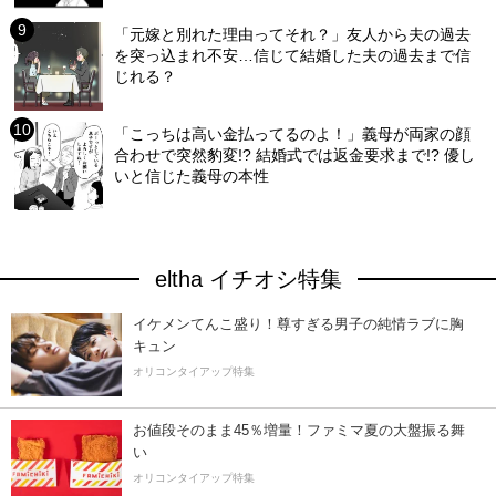
「元嫁と別れた理由ってそれ？」友人から夫の過去
を突っ込まれ不安…信じて結婚した夫の過去まで信
じれる？
「こっちは高い金払ってるのよ！」義母が両家の顔
合わせで突然豹変!? 結婚式では返金要求まで!? 優し
いと信じた義母の本性
eltha イチオシ特集
イケメンてんこ盛り！尊すぎる男子の純情ラブに胸
キュン
オリコンタイアップ特集
お値段そのまま45％増量！ファミマ夏の大盤振る舞
い
オリコンタイアップ特集