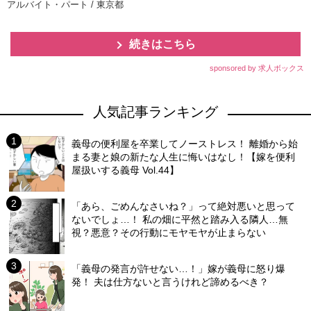
アルバイト・パート / 東京都
続きはこちら
sponsored by 求人ボックス
人気記事ランキング
義母の便利屋を卒業してノーストレス！ 離婚から始
まる妻と娘の新たな人生に悔いはなし！【嫁を便利
屋扱いする義母 Vol.44】
「あら、ごめんなさいね？」って絶対悪いと思って
ないでしょ…！ 私の畑に平然と踏み入る隣人…無
視？悪意？その行動にモヤモヤが止まらない
「義母の発言が許せない…！」嫁が義母に怒り爆
発！ 夫は仕方ないと言うけれど諦めるべき？