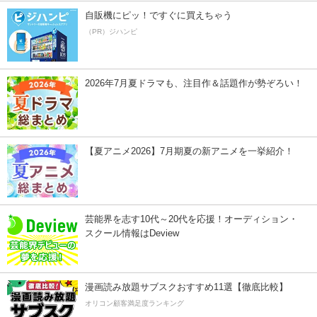
自販機にピッ！ですぐに買えちゃう
（PR）ジハンピ
2026年7月夏ドラマも、注目作＆話題作が勢ぞろい！
【夏アニメ2026】7月期夏の新アニメを一挙紹介！
芸能界を志す10代～20代を応援！オーディション・
スクール情報はDeview
漫画読み放題サブスクおすすめ11選【徹底比較】
オリコン顧客満足度ランキング