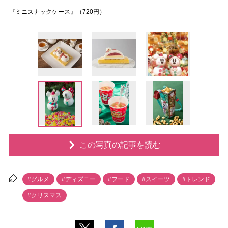
『ミニスナックケース』（720円）
この写真の記事を読む
#グルメ
#ディズニー
#フード
#スイーツ
#トレンド
#クリスマス