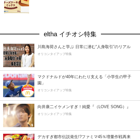
eltha イチオシ特集
川島海荷さんと学ぶ 日常に潜む“人身取引”のリアル
オリコンタイアップ特集
マクドナルドが40年にわたり支える「小学生の甲子
園」
オリコンタイアップ特集
向井康二イケメンすぎ！純愛『（LOVE SONG）』
オリコンタイアップ特集
デカすぎ都市伝説発生!?ファミマ45％増量作戦再来