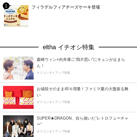
フィラデルフィアチーズケーキ登場
eltha イチオシ特集
森崎ウィン×向井康二“両片思い”にキュンが止まら
ん！
オリコンタイアップ特集
お値段そのまま45％増量！ファミマ夏の大盤振る舞
い
オリコンタイアップ特集
SUPER★DRAGON、自ら描いた”レトロフューチャ
ー”
オリコンタイアップ特集