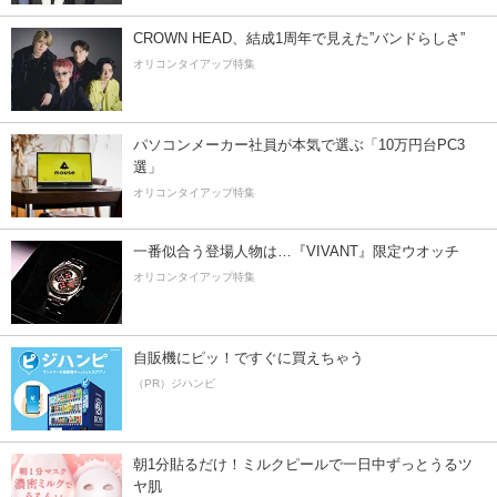
CROWN HEAD、結成1周年で見えた”バンドらしさ”
オリコンタイアップ特集
パソコンメーカー社員が本気で選ぶ「10万円台PC3
選」
オリコンタイアップ特集
一番似合う登場人物は…『VIVANT』限定ウオッチ
オリコンタイアップ特集
自販機にピッ！ですぐに買えちゃう
（PR）ジハンピ
朝1分貼るだけ！ミルクピールで一日中ずっとうるツ
ヤ肌