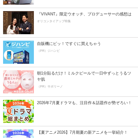
『VIVANT』限定ウオッチ、プロデューサーの感想は
オリコンタイアップ特集
自販機にピッ！ですぐに買えちゃう
（PR）ジハンピ
朝1分貼るだけ！ミルクピールで一日中ずっとうるツ
ヤ肌
（PR）サボリーノ
2026年7月夏ドラマも、注目作＆話題作が勢ぞろい！
【夏アニメ2026】7月期夏の新アニメを一挙紹介！