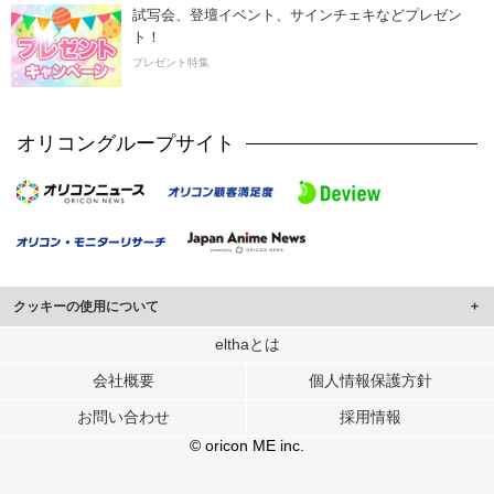
試写会、登壇イベント、サインチェキなどプレゼン
ト！
プレゼント特集
オリコングループサイト
クッキーの使用について
このサイトでは Cookie を使用して、ユーザーに合わせたコンテンツや広告の
elthaとは
表示、ソーシャル メディア機能の提供、広告の表示回数やクリック数の測定を
会社概要
個人情報保護方針
行っています。
また、ユーザーによるサイトの利用状況についても情報を収集し、ソーシャル
お問い合わせ
採用情報
メディアや広告配信、データ解析の各パートナーに提供しています。
各パートナーは、この情報とユーザーが各パートナーに提供した他の情報や、
© oricon ME inc.
ユーザーが各パートナーのサービスを使用したときに収集した他の情報を組み
合わせて使用することがあります。