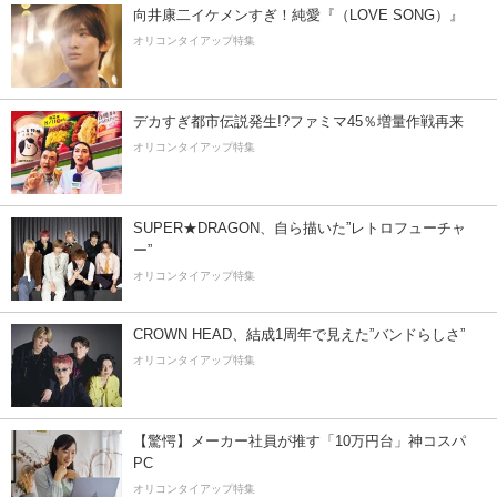
向井康二イケメンすぎ！純愛『（LOVE SONG）』
オリコンタイアップ特集
デカすぎ都市伝説発生!?ファミマ45％増量作戦再来
オリコンタイアップ特集
SUPER★DRAGON、自ら描いた”レトロフューチャ
ー”
オリコンタイアップ特集
CROWN HEAD、結成1周年で見えた”バンドらしさ”
オリコンタイアップ特集
【驚愕】メーカー社員が推す「10万円台」神コスパ
PC
オリコンタイアップ特集