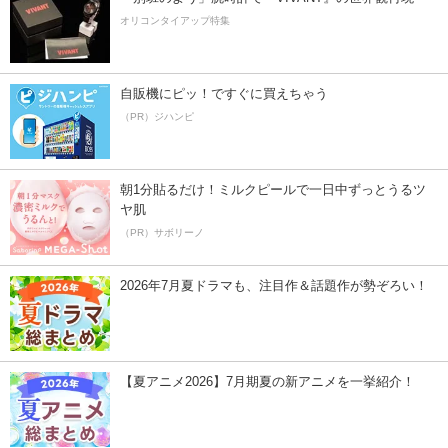
オリコンタイアップ特集
自販機にピッ！ですぐに買えちゃう
（PR）ジハンピ
朝1分貼るだけ！ミルクピールで一日中ずっとうるツ
ヤ肌
（PR）サボリーノ
2026年7月夏ドラマも、注目作＆話題作が勢ぞろい！
【夏アニメ2026】7月期夏の新アニメを一挙紹介！