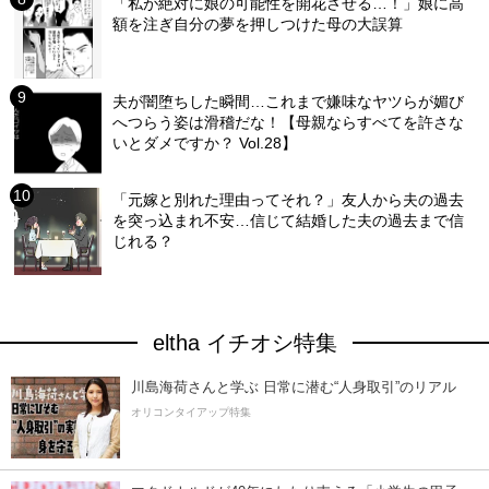
「私が絶対に娘の可能性を開花させる…！」娘に高
額を注ぎ自分の夢を押しつけた母の大誤算
夫が闇堕ちした瞬間…これまで嫌味なヤツらが媚び
へつらう姿は滑稽だな！【母親ならすべてを許さな
いとダメですか？ Vol.28】
「元嫁と別れた理由ってそれ？」友人から夫の過去
を突っ込まれ不安…信じて結婚した夫の過去まで信
じれる？
eltha イチオシ特集
川島海荷さんと学ぶ 日常に潜む“人身取引”のリアル
オリコンタイアップ特集