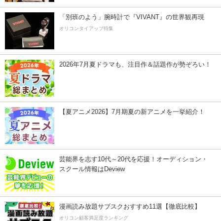
「別班のよう」腕時計で『VIVANT』の世界観再現
オリコンタイアップ特集
2026年7月夏ドラマも、注目作＆話題作が勢ぞろい！
【夏アニメ2026】7月期夏の新アニメを一挙紹介！
芸能界を志す10代～20代を応援！オーディション・
スクール情報はDeview
漫画読み放題サブスクおすすめ11選【徹底比較】
オリコン顧客満足度ランキング