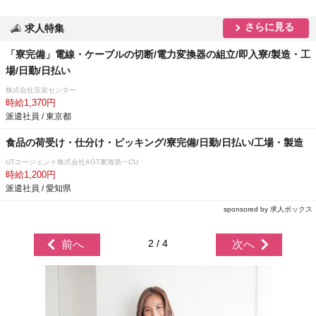
さらに見る
求人特集
「寮完備」電線・ケーブルの切断/電力変換器の組立/即入寮/製造・工
場/日勤/日払い
株式会社京栄センター
時給1,370円
派遣社員 / 東京都
食品の荷受け・仕分け・ピッキング/寮完備/日勤/日払い/工場・製造
UTエージェント株式会社AGT東海第一CU
時給1,200円
派遣社員 / 愛知県
sponsored by 求人ボックス
2 / 4
前へ
次へ