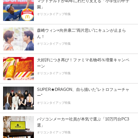
マクドナルドが40年にわたり支える「小学生の甲子
園」
オリコンタイアップ特集
森崎ウィン×向井康二“両片思い”にキュンが止まら
ん！
オリコンタイアップ特集
大好評につき再び！ファミマ名物45％増量キャンペ
ーン
オリコンタイアップ特集
SUPER★DRAGON、自ら描いた”レトロフューチャ
ー”
オリコンタイアップ特集
パソコンメーカー社員が本気で選ぶ「10万円台PC3
選」
オリコンタイアップ特集