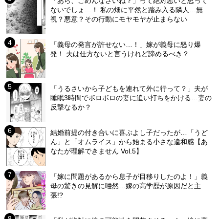
「あら、ごめんなさいね？」って絶対悪いと思って
ないでしょ…！ 私の畑に平然と踏み入る隣人…無
視？悪意？その行動にモヤモヤが止まらない
「義母の発言が許せない…！」嫁が義母に怒り爆
発！ 夫は仕方ないと言うけれど諦めるべき？
「うるさいから子どもを連れて外に行って？」夫が
睡眠3時間でボロボロの妻に追い打ちをかける…妻の
反撃なるか？
結婚前提の付き合いに喜ぶよし子だったが…「うど
ん」と「オムライス」から始まる小さな違和感【あ
なたが理解できません Vol.5】
「嫁に問題があるから息子が目移りしたのよ！」義
母の驚きの見解に唖然…嫁の高学歴が原因だと主
張!?