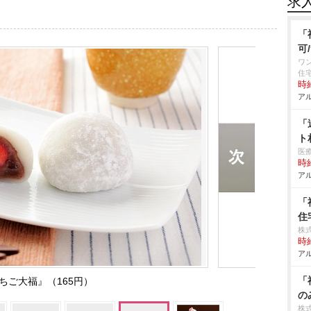
求
「
可
ワ
住
時給
アル
「
ト
医
時給
アル
「
住
株
時給
アル
「
ちご大福』（165円）
の
株