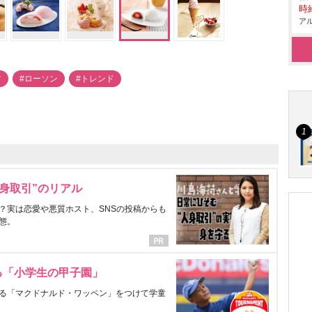
時給
アル
ツ
#ローソン
#トレンド
身取引”のリアル
？実は恋愛や悪質ホスト、SNSの投稿からも
態。
る「小学生の甲子園」
る「マクドナルド・ワッペン」をつけて学童