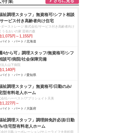
人特集
さらに見る
福祉調理スタッフ」無資格可/シフト相談
/サービス付き高齢者向け住宅
ンダーストレージ 株式会社/サービス付き高齢者向け
宅 うるおいの家 芸術の森
1,075円～1,155円
バイト・パート / 北海道
週4から可」調理スタッフ/無資格可/シフ
相談可/病院/社会保障完備
療法人山下病院
1,140円
バイト・パート / 愛知県
福祉調理スタッフ」無資格可/日勤のみ/
宅型有料老人ホーム
式会社ハーベスト/アプリシェイト天美
1,227円～
バイト・パート / 大阪府
福祉調理スタッフ」調理師免許必須/日勤
み/住宅型有料老人ホーム
式会社川島コーポレーション/サニーライフ大井松田