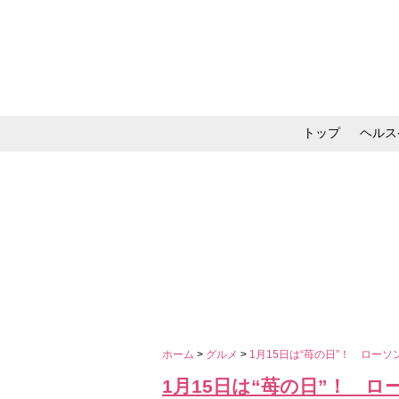
トップ
ヘルス
メイク・コスメ・スキ
ホーム
>
グルメ
>
1月15日は“苺の日”！ ロー
1月15日は“苺の日”！ 