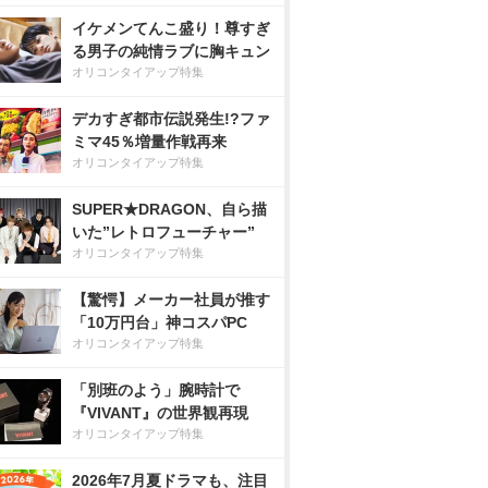
イケメンてんこ盛り！尊すぎ
る男子の純情ラブに胸キュン
オリコンタイアップ特集
デカすぎ都市伝説発生!?ファ
ミマ45％増量作戦再来
オリコンタイアップ特集
SUPER★DRAGON、自ら描
いた”レトロフューチャー”
オリコンタイアップ特集
【驚愕】メーカー社員が推す
「10万円台」神コスパPC
オリコンタイアップ特集
「別班のよう」腕時計で
『VIVANT』の世界観再現
オリコンタイアップ特集
2026年7月夏ドラマも、注目