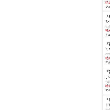
時給
アル
「
シ
社
時給
アル
「
可
株
時給
アル
「
デ
合
時給
アル
「
ト
株