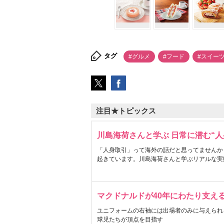
タグ
#グルメ
#フード
#スイー
注目★トピックス
川島海荷さんと学ぶ 日常に潜む“人
「人身取引」って海外の話だと思ってませんか
起きています。川島海荷さんと学ぶリアルな実
マクドナルドが40年にわたり支え
ユニフォームの右袖には出場者のみに与えられ
球児たちが頂点を目指す