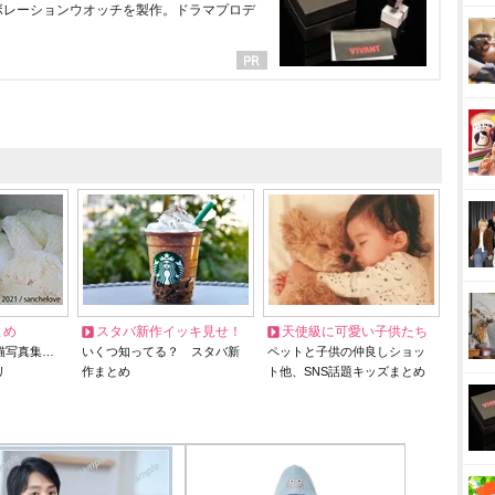
ラボレーションウオッチを製作。ドラマプロデ
とめ
スタバ新作イッキ見せ！
天使級に可愛い子供たち
猫写真集…
いくつ知ってる？ スタバ新
ペットと子供の仲良しショッ
リ
作まとめ
ト他、SNS話題キッズまとめ