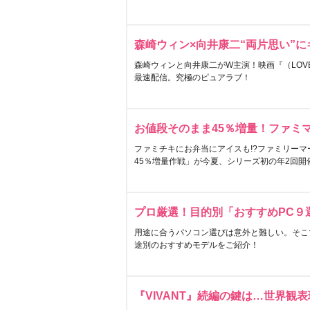
森崎ウィン×向井康二“両片思い”
森崎ウィンと向井康二がW主演！映画『（LOVE S
最速配信。究極のピュアラブ！
お値段そのまま45％増量！ファミ
ファミチキにお弁当にアイスも!?ファミリーマ
45％増量作戦」が今夏、シリーズ初の年2回開
プロ厳選！目的別「おすすめPC９
用途に合うパソコン選びは意外と難しい。そこ
途別のおすすめモデルをご紹介！
『VIVANT』続編の鍵は…世界観