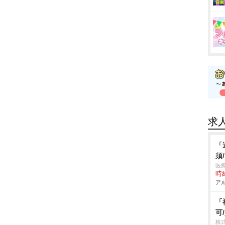
求
「
須
医
時給
アル
「
可
株