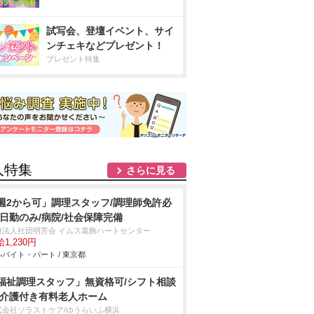
試写会、登壇イベント、サイ
ンチェキなどプレゼント！
プレゼント特集
人特集
さらに見る
週2から可」調理スタッフ/調理師免許必
/日勤のみ/病院/社会保障完備
療法人社団明芳会 イムス葛飾ハートセンター
1,230円
バイト・パート / 東京都
福祉調理スタッフ」無資格可/シフト相談
/介護付き有料老人ホーム
式会社ソラストケア/ゆうらいふ横浜