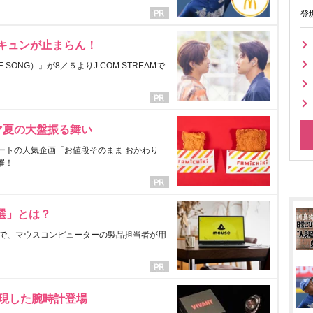
登
にキュンが止まらん！
ONG）』が8／５よりJ:COM STREAMで
マ夏の大盤振る舞い
ートの人気企画「お値段そのまま おかわり
催！
選」とは？
で、マウスコンピューターの製品担当者が用
表現した腕時計登場