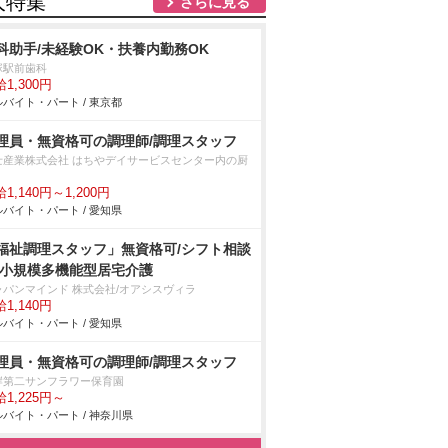
人特集
さらに見る
科助手/未経験OK・扶養内勤務OK
塚駅前歯科
1,300円
バイト・パート / 東京都
理員・無資格可の調理師/調理スタッフ
士産業株式会社 はちやデイサービスセンター内の厨
1,140円～1,200円
バイト・パート / 愛知県
福祉調理スタッフ」無資格可/シフト相談
/小規模多機能型居宅介護
ャパンマインド 株式会社/オアシスヴィラ
1,140円
バイト・パート / 愛知県
理員・無資格可の調理師/調理スタッフ
岸第二サンフラワー保育園
1,225円～
バイト・パート / 神奈川県