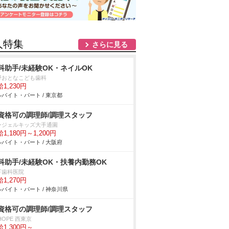
人特集
さらに見る
科助手/未経験OK・ネイルOK
野おとなこども歯科
1,230円
バイト・パート / 東京都
資格可の調理師/調理スタッフ
ンジェルキッズ大手通園
1,180円～1,200円
バイト・パート / 大阪府
科助手/未経験OK・扶養内勤務OK
下歯科医院
1,270円
バイト・パート / 神奈川県
資格可の調理師/調理スタッフ
HOPE 西東京
1,300円～