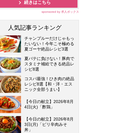
続きはこちら
sponsored by 求人ボックス
人気記事ランキング
チャンプルーだけじゃもっ
たいない！今年こそ極める
夏ゴーヤ絶品レシピ3選
夏バテに負けない！豚肉で
スタミナ補給できる絶品レ
シピ8選
コスパ最強！ひき肉の絶品
レシピ8選【和・洋・エス
ニック全部うまい】
【今日の献立】2026年8月
4日(火)「酢鶏」
【今日の献立】2026年8月
3日(月)「ピリ辛肉みそ
丼」