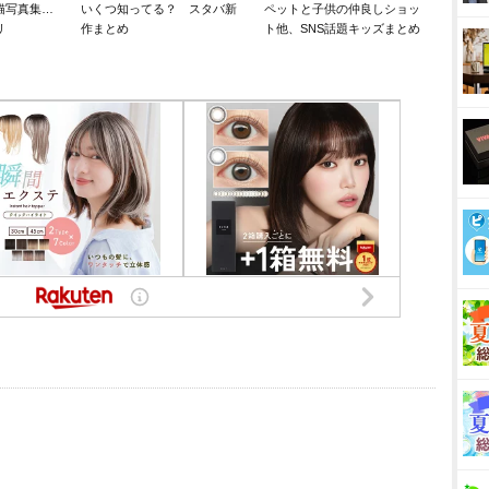
猫写真集…
いくつ知ってる？ スタバ新
ペットと子供の仲良しショッ
リ
作まとめ
ト他、SNS話題キッズまとめ