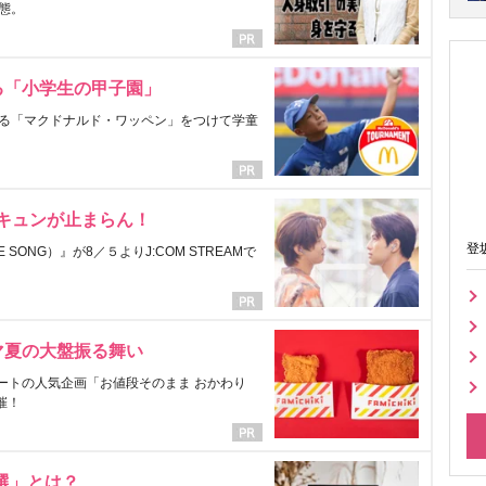
態。
る「小学生の甲子園」
る「マクドナルド・ワッペン」をつけて学童
にキュンが止まらん！
登
ONG）』が8／５よりJ:COM STREAMで
マ夏の大盤振る舞い
ートの人気企画「お値段そのまま おかわり
催！
選」とは？