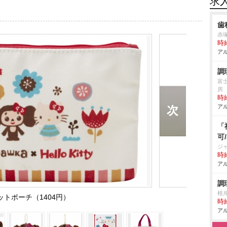
求
歯
赤
時給
アル
調
富
房
時給
アル
「
可
ジ
時給
アル
調
根
ットポーチ（1404円）
時給
アル