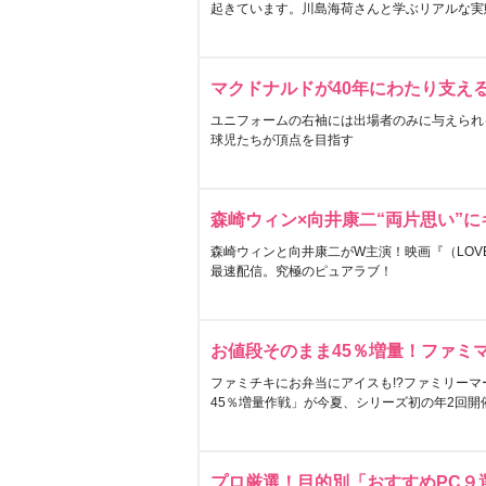
起きています。川島海荷さんと学ぶリアルな実
マクドナルドが40年にわたり支え
ユニフォームの右袖には出場者のみに与えられ
球児たちが頂点を目指す
森崎ウィン×向井康二“両片思い”
森崎ウィンと向井康二がW主演！映画『（LOVE S
最速配信。究極のピュアラブ！
お値段そのまま45％増量！ファミ
ファミチキにお弁当にアイスも!?ファミリーマ
45％増量作戦」が今夏、シリーズ初の年2回開
プロ厳選！目的別「おすすめPC９