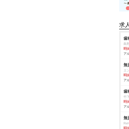
求
歯
島
時給
アル
無
エ
時給
アル
歯
竹
時給
アル
無
Re
時給