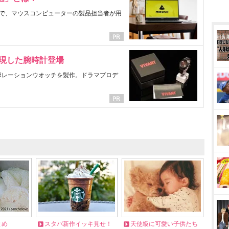
で、マウスコンピューターの製品担当者が用
表現した腕時計登場
ラボレーションウオッチを製作。ドラマプロデ
とめ
スタバ新作イッキ見せ！
天使級に可愛い子供たち