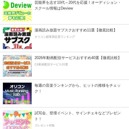
芸能界を志す10代～20代を応援！オーディション・
スクール情報はDeview
漫画読み放題サブスクおすすめ11選【徹底比較】
オリコン顧客満足度ランキング
2026年動画配信サービスおすすめ40選【徹底比較】
CS動画配信サービス20選
毎週の音楽ランキングから、ヒットの推移をチェッ
ク！
試写会、登壇イベント、サインチェキなどプレゼン
ト！
プレゼント特集