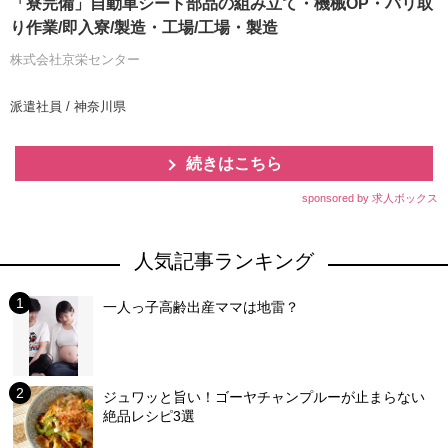
「寮完備」自動車シート部品の組み立て・機械OP・バリ取
り作業/即入寮/製造・工場/工場・製造
株式会社京栄センター
派遣社員 / 神奈川県
続きはこちら
sponsored by 求人ボックス
人気記事ランキング
一人っ子高齢出産ママは地雷？
ジュワッと旨い！ゴーヤチャンプルーが止まらない
絶品レシピ3選