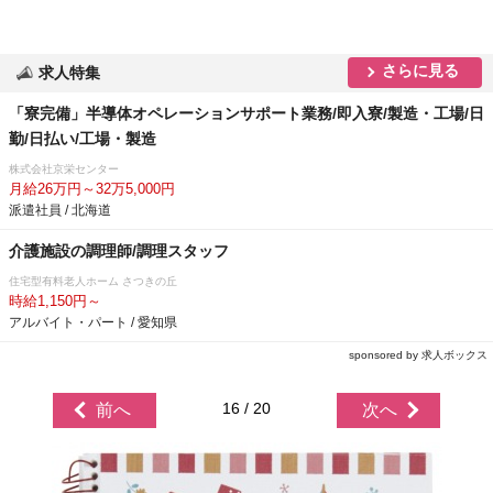
さらに見る
求人特集
「寮完備」半導体オペレーションサポート業務/即入寮/製造・工場/日
勤/日払い/工場・製造
株式会社京栄センター
月給26万円～32万5,000円
派遣社員 / 北海道
介護施設の調理師/調理スタッフ
住宅型有料老人ホーム さつきの丘
時給1,150円～
アルバイト・パート / 愛知県
sponsored by 求人ボックス
16 / 20
前へ
次へ