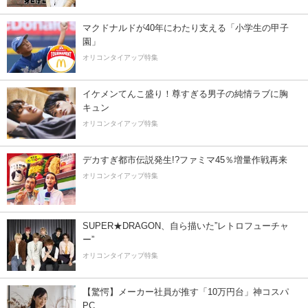
マクドナルドが40年にわたり支える「小学生の甲子
園」
オリコンタイアップ特集
イケメンてんこ盛り！尊すぎる男子の純情ラブに胸
キュン
オリコンタイアップ特集
デカすぎ都市伝説発生!?ファミマ45％増量作戦再来
オリコンタイアップ特集
SUPER★DRAGON、自ら描いた”レトロフューチャ
ー”
オリコンタイアップ特集
【驚愕】メーカー社員が推す「10万円台」神コスパ
PC