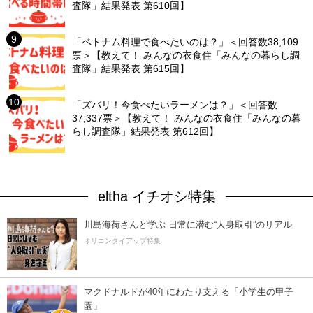
査隊」結果発表 第610回】
「ベトナム料理で食べたいのは？」＜回答数38,109
票＞【教えて！ みんなの衣食住「みんなの暮らし調
査隊」結果発表 第615回】
「ズバリ！今食べたいラーメンは？」＜回答数
37,337票＞【教えて！ みんなの衣食住「みんなの暮
らし調査隊」結果発表 第612回】
eltha イチオシ特集
川島海荷さんと学ぶ 日常に潜む“人身取引”のリアル
オリコンタイアップ特集
マクドナルドが40年にわたり支える「小学生の甲子
園」