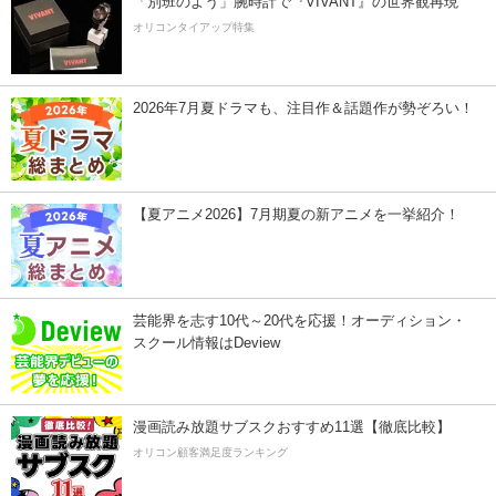
「別班のよう」腕時計で『VIVANT』の世界観再現
オリコンタイアップ特集
2026年7月夏ドラマも、注目作＆話題作が勢ぞろい！
【夏アニメ2026】7月期夏の新アニメを一挙紹介！
芸能界を志す10代～20代を応援！オーディション・
スクール情報はDeview
漫画読み放題サブスクおすすめ11選【徹底比較】
オリコン顧客満足度ランキング