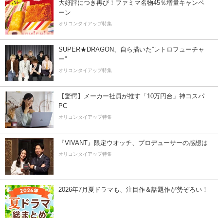
大好評につき再び！ファミマ名物45％増量キャンペ
ーン
オリコンタイアップ特集
SUPER★DRAGON、自ら描いた”レトロフューチャ
ー”
オリコンタイアップ特集
【驚愕】メーカー社員が推す「10万円台」神コスパ
PC
オリコンタイアップ特集
『VIVANT』限定ウオッチ、プロデューサーの感想は
オリコンタイアップ特集
2026年7月夏ドラマも、注目作＆話題作が勢ぞろい！