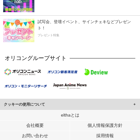
試写会、登壇イベント、サインチェキなどプレゼン
ト！
プレゼント特集
オリコングループサイト
クッキーの使用について
このサイトでは Cookie を使用して、ユーザーに合わせたコンテンツや広告の
elthaとは
表示、ソーシャル メディア機能の提供、広告の表示回数やクリック数の測定を
会社概要
個人情報保護方針
行っています。
また、ユーザーによるサイトの利用状況についても情報を収集し、ソーシャル
お問い合わせ
採用情報
メディアや広告配信、データ解析の各パートナーに提供しています。