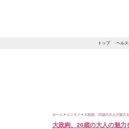
トップ
ヘルス
メイク・コスメ・スキ
ホーム
>
エンタメ
>
大政絢、26歳の大人の魅力
大政絢、26歳の大人の魅力