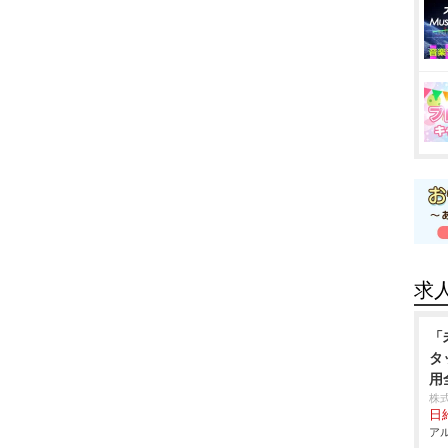
求
「
タ
用
株
日給
アル