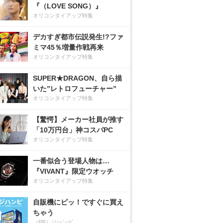
『（LOVE SONG）』
オリコンタイアップ特集
デカすぎ都市伝説発生!?ファ
ミマ45％増量作戦再来
オリコンタイアップ特集
SUPER★DRAGON、自ら描
いた”レトロフューチャー”
オリコンタイアップ特集
【驚愕】メーカー社員が推す
「10万円台」神コスパPC
オリコンタイアップ特集
一番似合う登場人物は…
『VIVANT』限定ウオッチ
オリコンタイアップ特集
自販機にピッ！ですぐに買え
ちゃう
（PR）ジハンピ