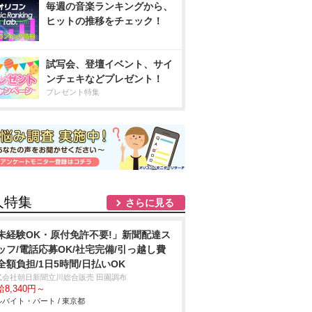
毎週の音楽ランキングから、
ヒットの推移をチェック！
試写会、登壇イベント、サイ
ンチェキなどプレゼント！
プレゼント特集
人特集
さらに見る
未経験OK・原付免許不要!」新聞配達ス
ッフ/電話応募OK/社宅完備/引っ越し費
全額負担/1日5時間/日払いOK
式会社朝日新聞立川総合販売 田園調布
8,340円～
バイト・パート / 東京都