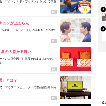
る「マクドナルド・ワッペン」をつけて学童
にキュンが止まらん！
ONG）』が8／５よりJ:COM STREAMで
マ夏の大盤振る舞い
ートの人気企画「お値段そのまま おかわり
催！
選」とは？
で、マウスコンピューターの製品担当者が用
登