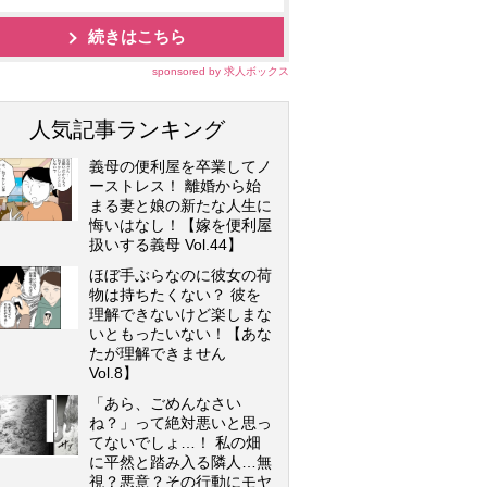
続きはこちら
sponsored by 求人ボックス
人気記事ランキング
義母の便利屋を卒業してノ
ーストレス！ 離婚から始
まる妻と娘の新たな人生に
悔いはなし！【嫁を便利屋
扱いする義母 Vol.44】
ほぼ手ぶらなのに彼女の荷
物は持ちたくない？ 彼を
理解できないけど楽しまな
いともったいない！【あな
たが理解できません
Vol.8】
「あら、ごめんなさい
ね？」って絶対悪いと思っ
てないでしょ…！ 私の畑
に平然と踏み入る隣人…無
視？悪意？その行動にモヤ