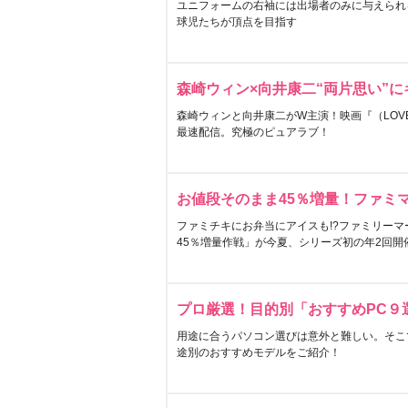
ユニフォームの右袖には出場者のみに与えられ
球児たちが頂点を目指す
森崎ウィン×向井康二“両片思い”
森崎ウィンと向井康二がW主演！映画『（LOVE S
最速配信。究極のピュアラブ！
お値段そのまま45％増量！ファミ
ファミチキにお弁当にアイスも!?ファミリーマ
45％増量作戦」が今夏、シリーズ初の年2回開
プロ厳選！目的別「おすすめPC９
用途に合うパソコン選びは意外と難しい。そこ
途別のおすすめモデルをご紹介！