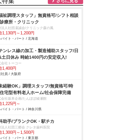
人特集
さらに見る
福祉調理スタッフ」無資格可/シフト相談
/診療所・クリニック
療法人社団凜誠会/クリニック森の風
1,130円～1,200円
バイト・パート / 北海道
テンレス線の加工・製造補助スタッフ/日
&土日休み 時給1400円の安定収入!
式会社トーコー
1,400円
社員 / 大阪府
未経験OK」調理スタッフ/無資格可/時
/住宅型有料老人ホーム/社会保障完備
式会社坂本企画/たんぽぽ綾瀬館
1,225円～
バイト・パート / 神奈川県
科助手/ブランクOK・駅チカ
療法人社団三郷会 クレタ歯科医院
1,300円～1,500円
バイト・パート / 東京都