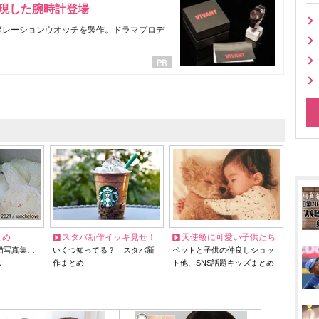
表現した腕時計登場
ラボレーションウオッチを製作。ドラマプロデ
とめ
スタバ新作イッキ見せ！
天使級に可愛い子供たち
猫写真集…
いくつ知ってる？ スタバ新
ペットと子供の仲良しショッ
リ
作まとめ
ト他、SNS話題キッズまとめ