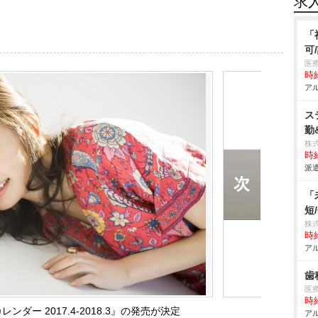
求
「
可
医
時給
アル
ス
勤
株
時給
派遣
「
短
株
時給
アル
歯
医
時給
ダー 2017.4-2018.3』の発売が決定
アル