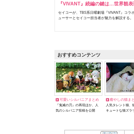
『VIVANT』続編の鍵は…世界観
セイコーが、TBS系日曜劇場『VIVANT』コ
ューサーとセイコー担当者が魅力を解説する。
おすすめコンテンツ
可愛いシルバニアまとめ
癒やしの猫ま
『鬼滅の刃』の再現ほか、人
人気タレント猫、
気のシルバニア投稿を公開
キュートな猫ズラ