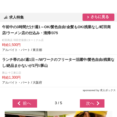
さらに見る
求人特集
午前中の3時間だけ!週1～OK/髪色自由!金髪もOK/残業なし/町田商
店/ラーメン店の仕込み・清掃/375
町田商店 羽田空港第1ターミナル店
時給1,500円
アルバイト・パート / 東京都
ランチ帯のみ!週1日～/Wワークのフリーター活躍中/髪色自由/残業な
し/絶品まかないが1円!/豚山
豚山 十三東口店
時給1,300円
アルバイト・パート / 大阪府
sponsored by 求人ボックス
3 / 5
前へ
次へ