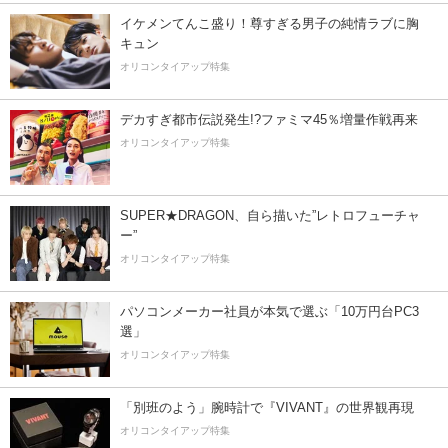
イケメンてんこ盛り！尊すぎる男子の純情ラブに胸
キュン
オリコンタイアップ特集
デカすぎ都市伝説発生!?ファミマ45％増量作戦再来
オリコンタイアップ特集
SUPER★DRAGON、自ら描いた”レトロフューチャ
ー”
オリコンタイアップ特集
パソコンメーカー社員が本気で選ぶ「10万円台PC3
選」
オリコンタイアップ特集
「別班のよう」腕時計で『VIVANT』の世界観再現
オリコンタイアップ特集