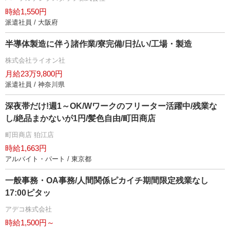
時給1,550円
派遣社員 / 大阪府
半導体製造に伴う諸作業/寮完備/日払い/工場・製造
株式会社ライオン社
月給23万9,800円
派遣社員 / 神奈川県
深夜帯だけ!週1～OK/Wワークのフリーター活躍中/残業な
し/絶品まかないが1円/髪色自由/町田商店
町田商店 狛江店
時給1,663円
アルバイト・パート / 東京都
一般事務・OA事務/人間関係ピカイチ期間限定残業なし
17:00ピタッ
アデコ株式会社
時給1,500円～