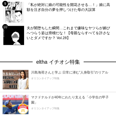
「私が絶対に娘の可能性を開花させる…！」娘に高
額を注ぎ自分の夢を押しつけた母の大誤算
夫が闇堕ちした瞬間…これまで嫌味なヤツらが媚び
へつらう姿は滑稽だな！【母親ならすべてを許さな
いとダメですか？ Vol.28】
eltha イチオシ特集
川島海荷さんと学ぶ 日常に潜む“人身取引”のリアル
オリコンタイアップ特集
マクドナルドが40年にわたり支える「小学生の甲子
園」
オリコンタイアップ特集