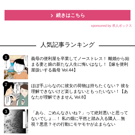
続きはこちら
sponsored by 求人ボックス
人気記事ランキング
義母の便利屋を卒業してノーストレス！ 離婚から始
まる妻と娘の新たな人生に悔いはなし！【嫁を便利
屋扱いする義母 Vol.44】
ほぼ手ぶらなのに彼女の荷物は持ちたくない？ 彼を
理解できないけど楽しまないともったいない！【あ
なたが理解できません Vol.8】
「あら、ごめんなさいね？」って絶対悪いと思って
ないでしょ…！ 私の畑に平然と踏み入る隣人…無
視？悪意？その行動にモヤモヤが止まらない