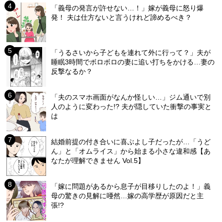
「義母の発言が許せない…！」嫁が義母に怒り爆
発！ 夫は仕方ないと言うけれど諦めるべき？
「うるさいから子どもを連れて外に行って？」夫が
睡眠3時間でボロボロの妻に追い打ちをかける…妻の
反撃なるか？
「夫のスマホ画面がなんか怪しい…」ジム通いで別
人のように変わった!? 夫が隠していた衝撃の事実と
は
結婚前提の付き合いに喜ぶよし子だったが…「うど
ん」と「オムライス」から始まる小さな違和感【あ
なたが理解できません Vol.5】
「嫁に問題があるから息子が目移りしたのよ！」義
母の驚きの見解に唖然…嫁の高学歴が原因だと主
張!?