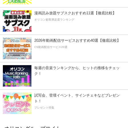
漫画読み放題サブスクおすすめ11選【徹底比較】
オリコン顧客満足度ランキング
2026年動画配信サービスおすすめ40選【徹底比較】
CS動画配信サービス20選
毎週の音楽ランキングから、ヒットの推移をチェッ
ク！
試写会、登壇イベント、サインチェキなどプレゼン
ト！
プレゼント特集