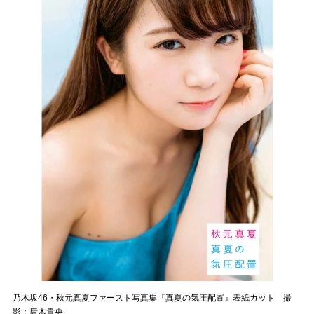
乃木坂46・秋元真夏ファースト写真集『真夏の気圧配置』表紙カット 撮
影：唐木貴央