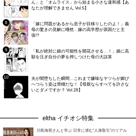
ん」と「オムライス」から始まる小さな違和感【あ
なたが理解できません Vol.5】
「嫁に問題があるから息子が目移りしたのよ！」義
母の驚きの見解に唖然…嫁の高学歴が原因だと主
張!?
「私が絶対に娘の可能性を開花させる…！」娘に高
額を注ぎ自分の夢を押しつけた母の大誤算
夫が闇堕ちした瞬間…これまで嫌味なヤツらが媚び
へつらう姿は滑稽だな！【母親ならすべてを許さな
いとダメですか？ Vol.28】
eltha イチオシ特集
川島海荷さんと学ぶ 日常に潜む“人身取引”のリアル