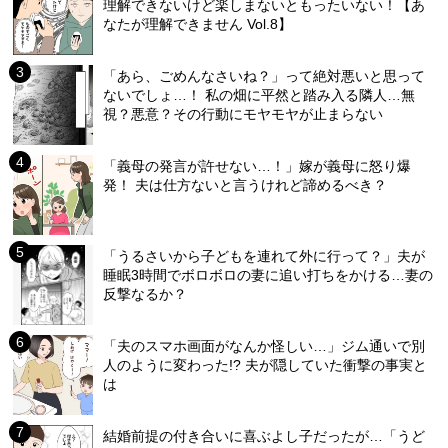
理解できないけど楽しまないともったいない！【あ
なたが理解できません Vol.8】
「あら、ごめんなさいね？」って絶対悪いと思って
ないでしょ…！ 私の畑に平然と踏み入る隣人…無
視？悪意？その行動にモヤモヤが止まらない
「義母の発言が許せない…！」嫁が義母に怒り爆
発！ 夫は仕方ないと言うけれど諦めるべき？
「うるさいから子どもを連れて外に行って？」夫が
睡眠3時間でボロボロの妻に追い打ちをかける…妻の
反撃なるか？
「夫のスマホ画面がなんか怪しい…」ジム通いで別
人のように変わった!? 夫が隠していた衝撃の事実と
は
結婚前提の付き合いに喜ぶよし子だったが…「うど