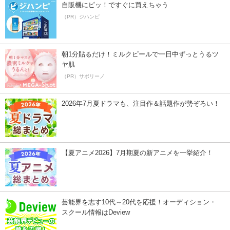
自販機にピッ！ですぐに買えちゃう
（PR）ジハンピ
朝1分貼るだけ！ミルクピールで一日中ずっとうるツ
ヤ肌
（PR）サボリーノ
2026年7月夏ドラマも、注目作＆話題作が勢ぞろい！
【夏アニメ2026】7月期夏の新アニメを一挙紹介！
芸能界を志す10代～20代を応援！オーディション・
スクール情報はDeview