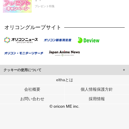
プレゼント特集
オリコングループサイト
クッキーの使用について
このサイトでは Cookie を使用して、ユーザーに合わせたコンテンツや広告の
elthaとは
表示、ソーシャル メディア機能の提供、広告の表示回数やクリック数の測定を
会社概要
個人情報保護方針
行っています。
また、ユーザーによるサイトの利用状況についても情報を収集し、ソーシャル
お問い合わせ
採用情報
メディアや広告配信、データ解析の各パートナーに提供しています。
各パートナーは、この情報とユーザーが各パートナーに提供した他の情報や、
© oricon ME inc.
ユーザーが各パートナーのサービスを使用したときに収集した他の情報を組み
合わせて使用することがあります。