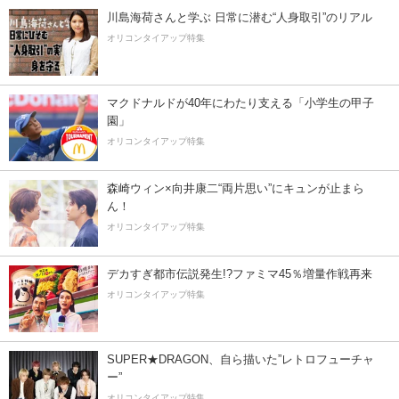
川島海荷さんと学ぶ 日常に潜む“人身取引”のリアル
オリコンタイアップ特集
マクドナルドが40年にわたり支える「小学生の甲子
園」
オリコンタイアップ特集
森崎ウィン×向井康二“両片思い”にキュンが止まら
ん！
オリコンタイアップ特集
デカすぎ都市伝説発生!?ファミマ45％増量作戦再来
オリコンタイアップ特集
SUPER★DRAGON、自ら描いた”レトロフューチャ
ー”
オリコンタイアップ特集