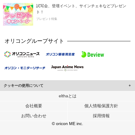
試写会、登壇イベント、サインチェキなどプレゼン
ト！
プレゼント特集
オリコングループサイト
クッキーの使用について
このサイトでは Cookie を使用して、ユーザーに合わせたコンテンツや広告の
elthaとは
表示、ソーシャル メディア機能の提供、広告の表示回数やクリック数の測定を
会社概要
個人情報保護方針
行っています。
また、ユーザーによるサイトの利用状況についても情報を収集し、ソーシャル
お問い合わせ
採用情報
メディアや広告配信、データ解析の各パートナーに提供しています。
各パートナーは、この情報とユーザーが各パートナーに提供した他の情報や、
© oricon ME inc.
ユーザーが各パートナーのサービスを使用したときに収集した他の情報を組み
合わせて使用することがあります。