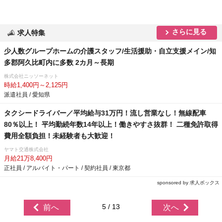
さらに見る
求人特集
少人数グループホームの介護スタッフ/生活援助・自立支援メイン/知
多郡阿久比町内に多数 2カ月～長期
株式会社ニッソーネット
時給1,400円～2,125円
派遣社員 / 愛知県
タクシードライバー／平均給与31万円！流し営業なし！無線配車
80％以上！ 平均勤続年数14年以上！働きやすさ抜群！ 二種免許取得
費用全額負担！未経験者も大歓迎！
ヤマト交通株式会社
月給21万8,400円
正社員 / アルバイト・パート / 契約社員 / 東京都
sponsored by 求人ボックス
5 / 13
前へ
次へ