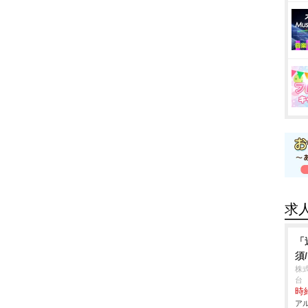
求
「
須
株
台
時給
アル