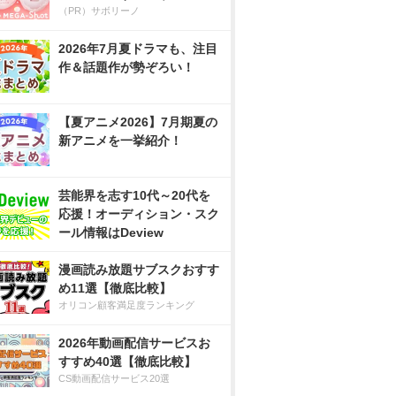
（PR）サボリーノ
2026年7月夏ドラマも、注目
作＆話題作が勢ぞろい！
【夏アニメ2026】7月期夏の
新アニメを一挙紹介！
芸能界を志す10代～20代を
応援！オーディション・スク
ール情報はDeview
漫画読み放題サブスクおすす
め11選【徹底比較】
オリコン顧客満足度ランキング
2026年動画配信サービスお
すすめ40選【徹底比較】
CS動画配信サービス20選