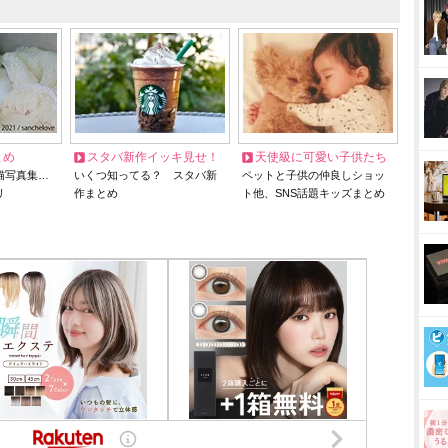
とめ
スタバ新作イッキ見せ！
天使級に可愛い子供たち
猫写真集…
いくつ知ってる？ スタバ新
ペットと子供の仲良しショッ
リ
作まとめ
ト他、SNS話題キッズまとめ