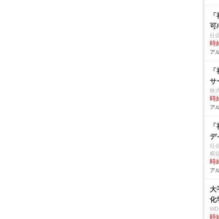
「
可
社
時給
アル
「
サ
株式
時給
アル
「
デ
社
糀
時給
アル
大
化
W
時給