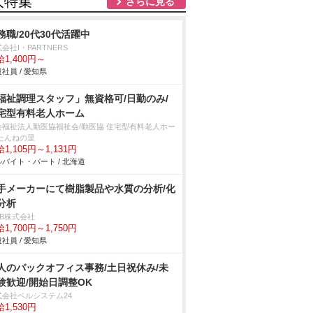
人特集
さらに見る
務職/20代30代活躍中
会社I・PARTNERS
1,400円～
社員 / 愛知県
福祉調理スタッフ」無資格可/日勤のみ/
宅型有料老人ホーム
会福祉法人勤医協福祉会/勤医協 住宅型有料老人ホー
 たんねの里
1,105円～1,131円
バイト・パート / 北海道
手メーカーにて樹脂製品や水質の分析/化
分析
DB株式会社
1,700円～1,750円
社員 / 愛知県
人のバックオフィス事務/土日祝休み/未
験歓迎/開始日調整OK
式会社ベルシステム24
1,530円