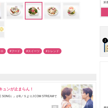
派遣
メロ
#フード
#スイーツ
#トレンド
にキュンが止まらん！
ONG）』が8／５よりJ:COM STREAMで
登