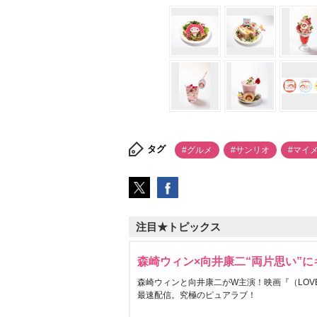
タグ
#グルメ
#サンリオ
#マイ
注目★トピックス
森崎ウィン×向井康二“両片思い”
森崎ウィンと向井康二がW主演！映画『（LOVE S
最速配信。究極のピュアラブ！