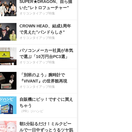
SUPER★DRAGON、自ら描
いた”レトロフューチャー”
オリコンタイアップ特集
CROWN HEAD、結成1周年
で見えた”バンドらしさ”
オリコンタイアップ特集
パソコンメーカー社員が本気
で選ぶ「10万円台PC3選」
オリコンタイアップ特集
「別班のよう」腕時計で
『VIVANT』の世界観再現
オリコンタイアップ特集
自販機にピッ！ですぐに買え
ちゃう
（PR）ジハンピ
朝1分貼るだけ！ミルクピー
ルで一日中ずっとうるツヤ肌