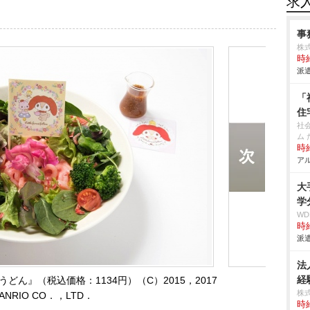
求
事
株式
時給
派遣
「
住
社
ム
時給
アル
大
学
W
時給
派遣
法
経
どん』（税込価格：1134円）（C）2015，2017
株
ANRIO CO．，LTD．
時給