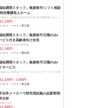
福祉調理スタッフ」無資格可/シフト相談
/特別養護老人ホーム
会福祉法人奉優会/品川区立杜松 特別養護老人ホーム
1,226円
バイト・パート / 東京都
福祉調理スタッフ」無資格可/日勤のみ/
ービス付き高齢者向け住宅
会社AQUA/LienLife安城
1,140円
バイト・パート / 愛知県
福祉調理スタッフ」無資格可/日勤のみ/
イサービス
会福祉法人善光会/デイサービスセンター フロース東
谷
1,226円～1,600円
バイト・パート / 東京都
手化学メーカーで研究用試薬の品質管理/
学分析
DB株式会社
1,600円～