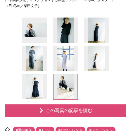
田中美保が初ディレクションする洋服ブランド「Fluffym」がスタート
（Fluffym／柴田文子）
この写真の記事を読む
#田中美保
#モデル
#elthaトレンド
#ファッション