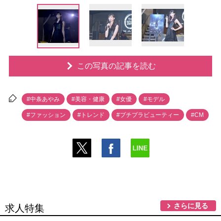
この写真の記事を読む
#中条あやみ
#美容・健康
#女優
#モデル
#ファッション
#トレンド
#プチプラビューティー
#CM
さらに見る
求人特集