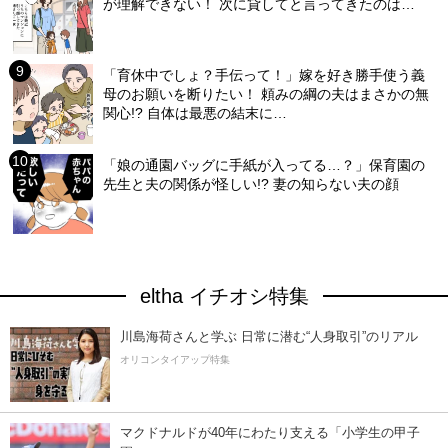
が理解できない！ 次に貸してと言ってきたのは…
「育休中でしょ？手伝って！」嫁を好き勝手使う義
母のお願いを断りたい！ 頼みの綱の夫はまさかの無
関心!? 自体は最悪の結末に…
「娘の通園バッグに手紙が入ってる…？」保育園の
先生と夫の関係が怪しい!? 妻の知らない夫の顔
eltha イチオシ特集
川島海荷さんと学ぶ 日常に潜む“人身取引”のリアル
オリコンタイアップ特集
マクドナルドが40年にわたり支える「小学生の甲子