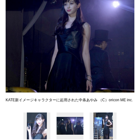
KATE新イメージキャラクターに起用された中条あやみ （C）oricon ME inc.