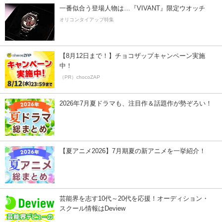
一番似合う登場人物は…『VIVANT』限定ウオッチ
オリコンタイアップ特集
【8月12日まで！】チョコザップキャンペーン実施
中！
（PR）chocoZAP
2026年7月夏ドラマも、注目作＆話題作が勢ぞろい！
【夏アニメ2026】7月期夏の新アニメを一挙紹介！
芸能界を志す10代～20代を応援！オーディション・
スクール情報はDeview