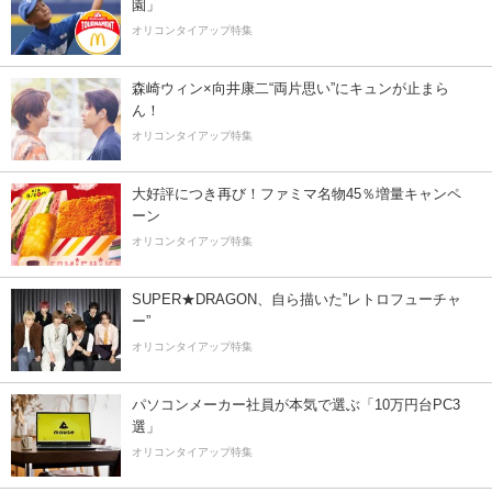
園」
オリコンタイアップ特集
森崎ウィン×向井康二“両片思い”にキュンが止まら
ん！
オリコンタイアップ特集
大好評につき再び！ファミマ名物45％増量キャンペ
ーン
オリコンタイアップ特集
SUPER★DRAGON、自ら描いた”レトロフューチャ
ー”
オリコンタイアップ特集
パソコンメーカー社員が本気で選ぶ「10万円台PC3
選」
オリコンタイアップ特集