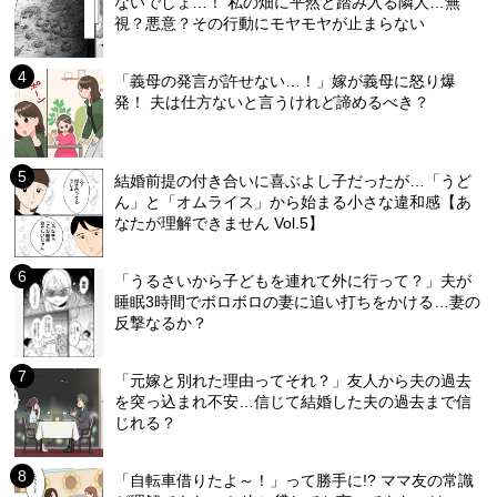
ないでしょ…！ 私の畑に平然と踏み入る隣人…無
視？悪意？その行動にモヤモヤが止まらない
「義母の発言が許せない…！」嫁が義母に怒り爆
発！ 夫は仕方ないと言うけれど諦めるべき？
結婚前提の付き合いに喜ぶよし子だったが…「うど
ん」と「オムライス」から始まる小さな違和感【あ
なたが理解できません Vol.5】
「うるさいから子どもを連れて外に行って？」夫が
睡眠3時間でボロボロの妻に追い打ちをかける…妻の
反撃なるか？
「元嫁と別れた理由ってそれ？」友人から夫の過去
を突っ込まれ不安…信じて結婚した夫の過去まで信
じれる？
「自転車借りたよ～！」って勝手に!? ママ友の常識