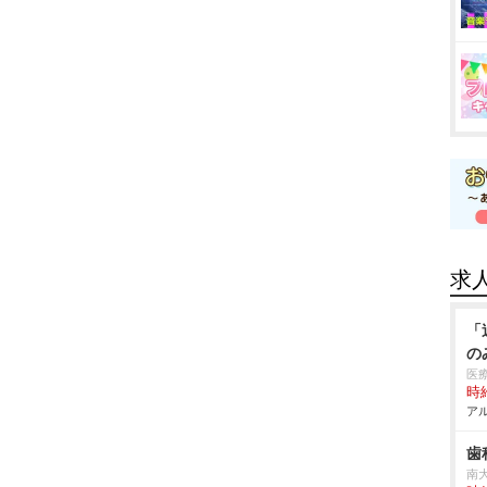
求
「
の
医
時給
アル
歯
南