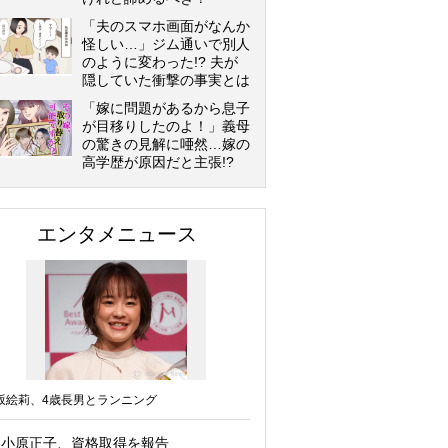
「夫のスマホ画面がなんか
怪しい…」ジム通いで別人
のように変わった!? 夫が
隠していた衝撃の事実とは
「嫁に問題があるから息子
が目移りしたのよ！」義母
の驚きの見解に唖然…嫁の
高学歴が原因だと主張!?
エンタメニュース
坂絵莉、4歳長男とランニング
小原正子、資格取得を報告