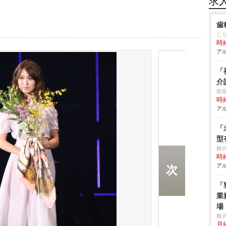
求
歯
じ
時給
アル
「
介
医
時給
アル
「
型
株
時給
アル
「
業
場
株
月給