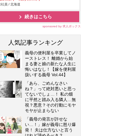
社員 / 北海道
続きはこちら
sponsored by 求人ボックス
人気記事ランキング
義母の便利屋を卒業してノ
ーストレス！ 離婚から始
まる妻と娘の新たな人生に
悔いはなし！【嫁を便利屋
扱いする義母 Vol.44】
「あら、ごめんなさい
ね？」って絶対悪いと思っ
てないでしょ…！ 私の畑
に平然と踏み入る隣人…無
視？悪意？その行動にモヤ
モヤが止まらない
「義母の発言が許せな
い…！」嫁が義母に怒り爆
発！ 夫は仕方ないと言う
けれど諦めるべき？