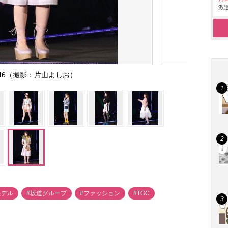
派遣
46（撮影：片山よしお）
モデル
#坂道グループ
#ファッション
#TGC