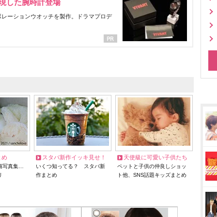
表現した腕時計登場
ラボレーションウオッチを製作。ドラマプロデ
とめ
スタバ新作イッキ見せ！
天使級に可愛い子供たち
猫写真集…
いくつ知ってる？ スタバ新
ペットと子供の仲良しショッ
リ
作まとめ
ト他、SNS話題キッズまとめ