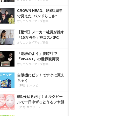
CROWN HEAD、結成1周年
で見えた”バンドらしさ”
オリコンタイアップ特集
【驚愕】メーカー社員が推す
「10万円台」神コスパPC
オリコンタイアップ特集
「別班のよう」腕時計で
『VIVANT』の世界観再現
オリコンタイアップ特集
自販機にピッ！ですぐに買え
ちゃう
（PR）ジハンピ
朝1分貼るだけ！ミルクピー
ルで一日中ずっとうるツヤ肌
（PR）サボリーノ