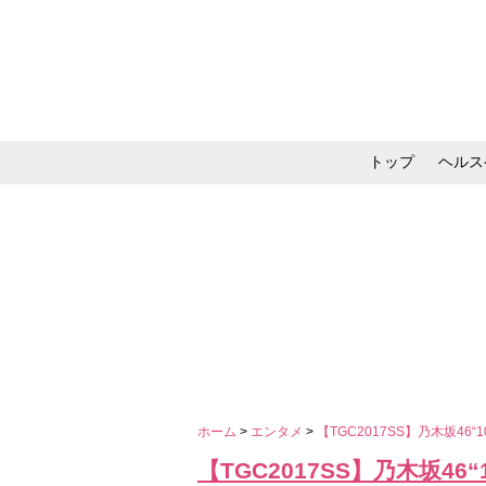
トップ
ヘルス
メイク・コスメ・スキ
ホーム
>
エンタメ
>
【TGC2017SS】乃木坂4
【TGC2017SS】乃木坂4