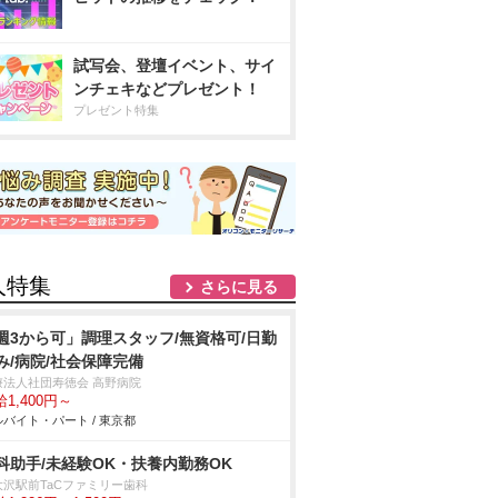
試写会、登壇イベント、サイ
ンチェキなどプレゼント！
プレゼント特集
人特集
さらに見る
週3から可」調理スタッフ/無資格可/日勤
み/病院/社会保障完備
療法人社団寿徳会 高野病院
1,400円～
バイト・パート / 東京都
科助手/未経験OK・扶養内勤務OK
大沢駅前TaCファミリー歯科