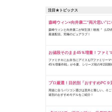
注目★トピックス
森崎ウィン×向井康二“両片思い”
森崎ウィンと向井康二がW主演！映画『（LOVE S
最速配信。究極のピュアラブ！
お値段そのまま45％増量！ファミ
ファミチキにお弁当にアイスも!?ファミリーマ
45％増量作戦」が今夏、シリーズ初の年2回開
プロ厳選！目的別「おすすめPC９
用途に合うパソコン選びは意外と難しい。そこ
途別のおすすめモデルをご紹介！