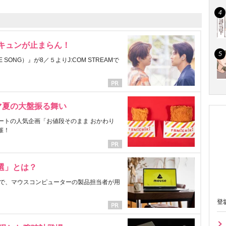
にキュンが止まらん！
ONG）』が8／５よりJ:COM STREAMで
マ夏の大盤振る舞い
ートの人気企画「お値段そのまま おかわり
催！
選」とは？
で、マウスコンピューターの製品担当者が用
登