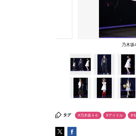
乃木坂
タグ
#乃木坂４６
#アイドル
#