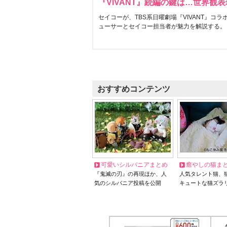
『VIVANT』続編の鍵は…世界観
セイコーが、TBS系日曜劇場『VIVANT』コ
ューサーとセイコー担当者が魅力を解説する。
おすすめコンテンツ
可愛いシルバニアまとめ
癒やしの猫ま
『鬼滅の刃』の再現ほか、人
人気タレント猫、
気のシルバニア投稿を公開
キュートな猫ズラ