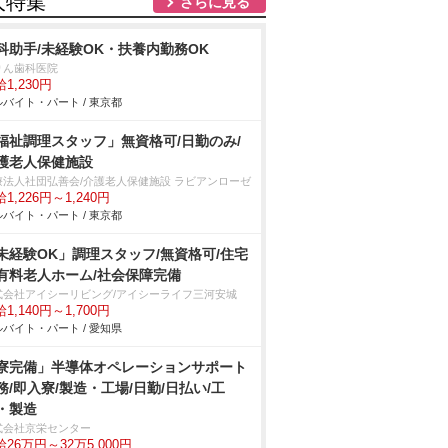
人特集
さらに見る
科助手/未経験OK・扶養内勤務OK
りん歯科医院
1,230円
バイト・パート / 東京都
福祉調理スタッフ」無資格可/日勤のみ/
護老人保健施設
療法人社団弘善会/介護老人保健施設 ラビアンローゼ
1,226円～1,240円
バイト・パート / 東京都
未経験OK」調理スタッフ/無資格可/住宅
有料老人ホーム/社会保障完備
式会社アイシーリビング/アイシーライフ三河安城
1,140円～1,700円
バイト・パート / 愛知県
寮完備」半導体オペレーションサポート
務/即入寮/製造・工場/日勤/日払い/工
・製造
式会社京栄センター
26万円～32万5,000円