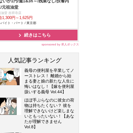
ないが1円/週1&3h～/残業なし/扶養内
K/元祖油堂
祖油堂 吉祥寺店
1,300円～1,625円
バイト・パート / 東京都
続きはこちら
sponsored by 求人ボックス
人気記事ランキング
義母の便利屋を卒業してノ
ーストレス！ 離婚から始
まる妻と娘の新たな人生に
悔いはなし！【嫁を便利屋
扱いする義母 Vol.44】
ほぼ手ぶらなのに彼女の荷
物は持ちたくない？ 彼を
理解できないけど楽しまな
いともったいない！【あな
たが理解できません
Vol.8】