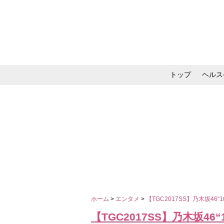
トップ
ヘルス
メイク・コスメ・スキ
ホーム
>
エンタメ
>
【TGC2017SS】乃木坂4
【TGC2017SS】乃木坂4