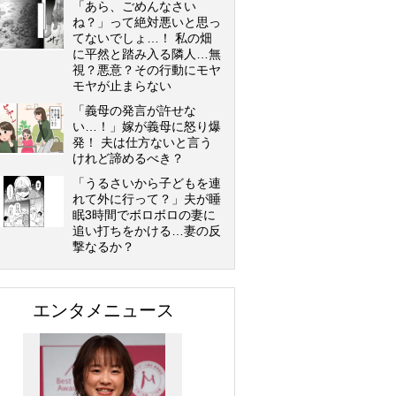
「あら、ごめんなさい
ね？」って絶対悪いと思っ
てないでしょ…！ 私の畑
に平然と踏み入る隣人…無
視？悪意？その行動にモヤ
モヤが止まらない
「義母の発言が許せな
い…！」嫁が義母に怒り爆
発！ 夫は仕方ないと言う
けれど諦めるべき？
「うるさいから子どもを連
れて外に行って？」夫が睡
眠3時間でボロボロの妻に
追い打ちをかける…妻の反
撃なるか？
エンタメニュース