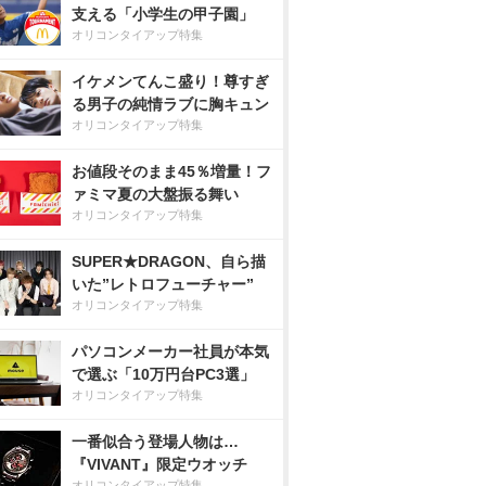
支える「小学生の甲子園」
オリコンタイアップ特集
イケメンてんこ盛り！尊すぎ
る男子の純情ラブに胸キュン
オリコンタイアップ特集
お値段そのまま45％増量！フ
ァミマ夏の大盤振る舞い
オリコンタイアップ特集
SUPER★DRAGON、自ら描
いた”レトロフューチャー”
オリコンタイアップ特集
パソコンメーカー社員が本気
で選ぶ「10万円台PC3選」
オリコンタイアップ特集
一番似合う登場人物は…
『VIVANT』限定ウオッチ
オリコンタイアップ特集