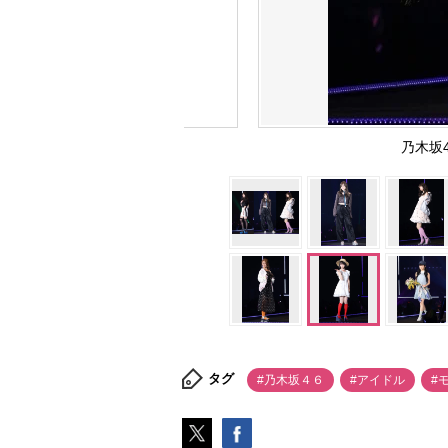
乃木坂
タグ
#乃木坂４６
#アイドル
#