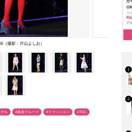
か
O
元
時給
アル
46（撮影：片山よしお）
モデル
#坂道グループ
#ファッション
#TGC