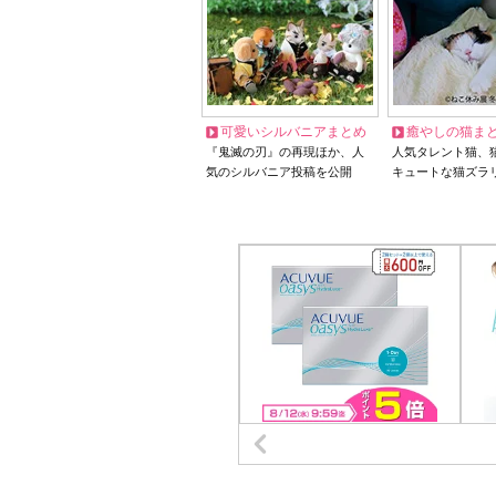
可愛いシルバニアまとめ
癒やしの猫ま
『鬼滅の刃』の再現ほか、人
人気タレント猫、
気のシルバニア投稿を公開
キュートな猫ズラ