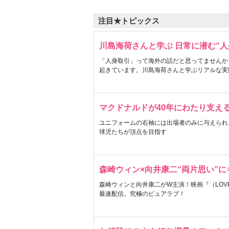
注目★トピックス
川島海荷さんと学ぶ 日常に潜む“人
「人身取引」って海外の話だと思ってませんか
起きています。川島海荷さんと学ぶリアルな実
マクドナルドが40年にわたり支え
ユニフォームの右袖には出場者のみに与えられ
球児たちが頂点を目指す
森崎ウィン×向井康二“両片思い”
森崎ウィンと向井康二がW主演！映画『（LOVE S
最速配信。究極のピュアラブ！