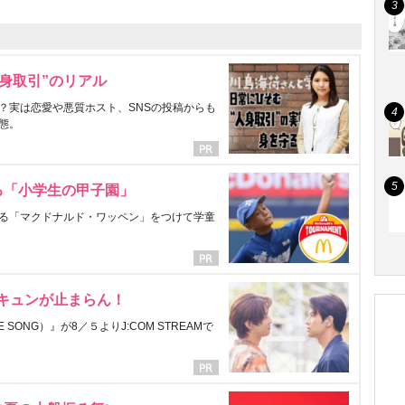
身取引”のリアル
？実は恋愛や悪質ホスト、SNSの投稿からも
態。
る「小学生の甲子園」
る「マクドナルド・ワッペン」をつけて学童
にキュンが止まらん！
ONG）』が8／５よりJ:COM STREAMで