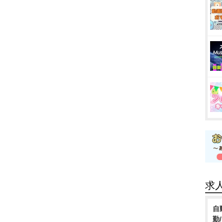
求
自
勤