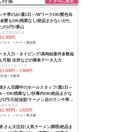
人特集
さらに見る
ンチ帯のみ!週1日～/WワークOK/髪色自
!金髪もOK/残業なし/絶品まかないがた
たの1円!/豚山
山 名古屋太閤口店
1,300円
バイト・パート / 愛知県
ータ入力・タイピング/高時給案件多数短
も可能 住所などの簡単データ入力
式会社ラブキャリア
1,500円～1,800円
社員 / 大阪府
婦さん活躍中のホールスタッフ!週1日～
3h～OK/残業なし/扶養内OK/絶品まかな
が1円/元祖油堂/ラーメン店のランチ帯ホ
ル
祖油堂 町田店
1,300円～1,625円
バイト・パート / 東京都
婦 さん大注目!人気ラーメン調理/絶品ま