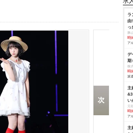
求
ラ
由
っ
豚
時給
アル
デ
期
株
時給
派遣
主
&
い
ー
元
時給
アル
主