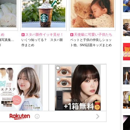
とめ
スタバ新作イッキ見せ！
天使級に可愛い子供たち
猫写真集…
いくつ知ってる？ スタバ新
ペットと子供の仲良しショッ
リ
作まとめ
ト他、SNS話題キッズまとめ