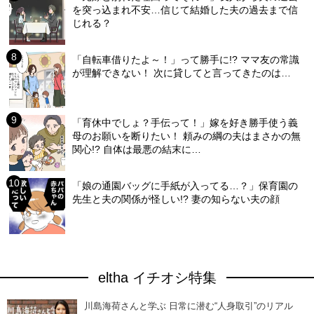
を突っ込まれ不安…信じて結婚した夫の過去まで信
じれる？
「自転車借りたよ～！」って勝手に!? ママ友の常識
が理解できない！ 次に貸してと言ってきたのは…
「育休中でしょ？手伝って！」嫁を好き勝手使う義
母のお願いを断りたい！ 頼みの綱の夫はまさかの無
関心!? 自体は最悪の結末に…
「娘の通園バッグに手紙が入ってる…？」保育園の
先生と夫の関係が怪しい!? 妻の知らない夫の顔
eltha イチオシ特集
川島海荷さんと学ぶ 日常に潜む“人身取引”のリアル