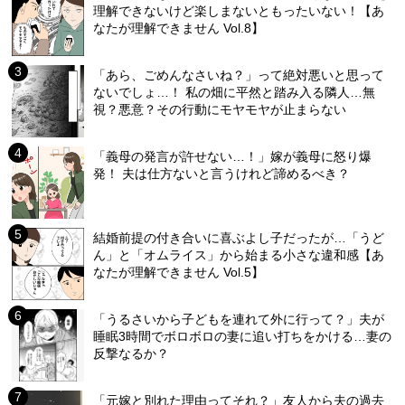
理解できないけど楽しまないともったいない！【あ
なたが理解できません Vol.8】
「あら、ごめんなさいね？」って絶対悪いと思って
ないでしょ…！ 私の畑に平然と踏み入る隣人…無
視？悪意？その行動にモヤモヤが止まらない
「義母の発言が許せない…！」嫁が義母に怒り爆
発！ 夫は仕方ないと言うけれど諦めるべき？
結婚前提の付き合いに喜ぶよし子だったが…「うど
ん」と「オムライス」から始まる小さな違和感【あ
なたが理解できません Vol.5】
「うるさいから子どもを連れて外に行って？」夫が
睡眠3時間でボロボロの妻に追い打ちをかける…妻の
反撃なるか？
「元嫁と別れた理由ってそれ？」友人から夫の過去