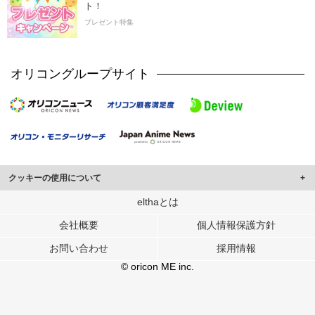
ト！
プレゼント特集
オリコングループサイト
クッキーの使用について
このサイトでは Cookie を使用して、ユーザーに合わせたコンテンツや広告の
elthaとは
表示、ソーシャル メディア機能の提供、広告の表示回数やクリック数の測定を
会社概要
個人情報保護方針
行っています。
また、ユーザーによるサイトの利用状況についても情報を収集し、ソーシャル
お問い合わせ
採用情報
メディアや広告配信、データ解析の各パートナーに提供しています。
各パートナーは、この情報とユーザーが各パートナーに提供した他の情報や、
© oricon ME inc.
ユーザーが各パートナーのサービスを使用したときに収集した他の情報を組み
合わせて使用することがあります。