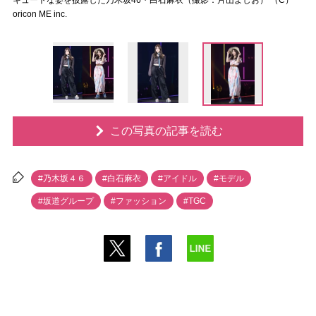
キュートな姿を披露した乃木坂46・白石麻衣（撮影：片山よしお） （C）
oricon ME inc.
この写真の記事を読む
#乃木坂４６
#白石麻衣
#アイドル
#モデル
#坂道グループ
#ファッション
#TGC