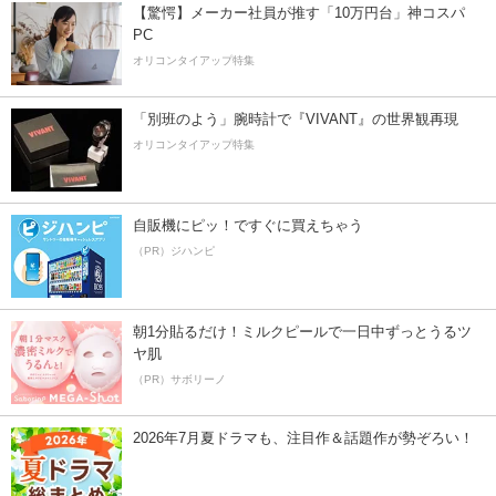
【驚愕】メーカー社員が推す「10万円台」神コスパ
PC
オリコンタイアップ特集
「別班のよう」腕時計で『VIVANT』の世界観再現
オリコンタイアップ特集
自販機にピッ！ですぐに買えちゃう
（PR）ジハンピ
朝1分貼るだけ！ミルクピールで一日中ずっとうるツ
ヤ肌
（PR）サボリーノ
2026年7月夏ドラマも、注目作＆話題作が勢ぞろい！