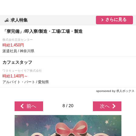
さらに見る
求人特集
「寮完備」/即入寮/製造・工場/工場・製造
株式会社京栄センター
時給1,450円
派遣社員 / 神奈川県
カフェスタッフ
ワタキューセイモア株式会社
時給1,140円～
アルバイト・パート / 愛知県
sponsored by 求人ボックス
8 / 20
前へ
次へ