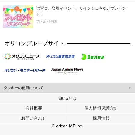
試写会、登壇イベント、サインチェキなどプレゼン
ト！
プレゼント特集
オリコングループサイト
クッキーの使用について
このサイトでは Cookie を使用して、ユーザーに合わせたコンテンツや広告の
elthaとは
表示、ソーシャル メディア機能の提供、広告の表示回数やクリック数の測定を
会社概要
個人情報保護方針
行っています。
また、ユーザーによるサイトの利用状況についても情報を収集し、ソーシャル
お問い合わせ
採用情報
メディアや広告配信、データ解析の各パートナーに提供しています。
各パートナーは、この情報とユーザーが各パートナーに提供した他の情報や、
© oricon ME inc.
ユーザーが各パートナーのサービスを使用したときに収集した他の情報を組み
合わせて使用することがあります。