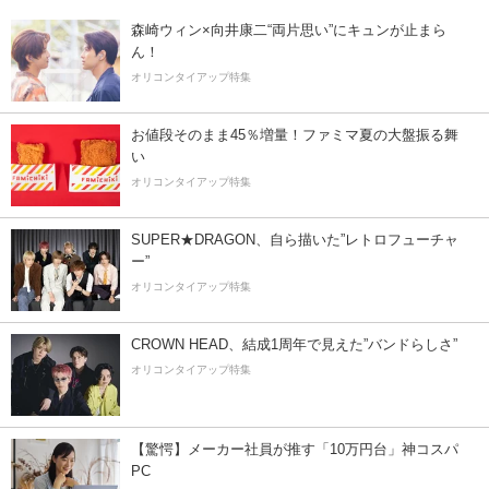
森崎ウィン×向井康二“両片思い”にキュンが止まら
ん！
オリコンタイアップ特集
お値段そのまま45％増量！ファミマ夏の大盤振る舞
い
オリコンタイアップ特集
SUPER★DRAGON、自ら描いた”レトロフューチャ
ー”
オリコンタイアップ特集
CROWN HEAD、結成1周年で見えた”バンドらしさ”
オリコンタイアップ特集
【驚愕】メーカー社員が推す「10万円台」神コスパ
PC