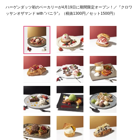
ハーゲンダッツ初のベーカリーが4月19日に期間限定オープン！／『クロワ
ッサンオザマンド with “バニラ”』（税抜1300円／セット1500円）