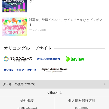
ク！
試写会、登壇イベント、サインチェキなどプレゼン
ト！
プレゼント特集
オリコングループサイト
クッキーの使用について
このサイトでは Cookie を使用して、ユーザーに合わせたコンテンツや広告の
elthaとは
表示、ソーシャル メディア機能の提供、広告の表示回数やクリック数の測定を
会社概要
個人情報保護方針
行っています。
また、ユーザーによるサイトの利用状況についても情報を収集し、ソーシャル
お問い合わせ
採用情報
メディアや広告配信、データ解析の各パートナーに提供しています。