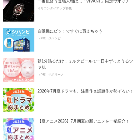
一番似合う登場人物は…『VIVANT』限定ウオッチ
オリコンタイアップ特集
自販機にピッ！ですぐに買えちゃう
（PR）ジハンピ
朝1分貼るだけ！ミルクピールで一日中ずっとうるツ
ヤ肌
（PR）サボリーノ
2026年7月夏ドラマも、注目作＆話題作が勢ぞろい！
【夏アニメ2026】7月期夏の新アニメを一挙紹介！