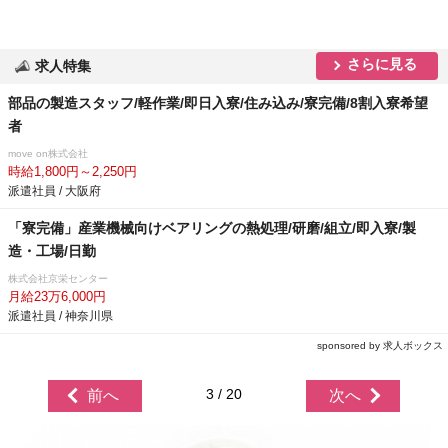
さらに見る
求人特集
部品の製造スタッフ/軽作業/即日入寮/住み込み/寮完備/8割入寮希望
者
move on株式会社
時給1,800円～2,250円
派遣社員 / 大阪府
「寮完備」産業機械向けベアリングの熱処理/研磨/組立/即入寮/製
造・工場/日勤
株式会社京栄センター
月給23万6,000円
派遣社員 / 神奈川県
sponsored by 求人ボックス
3 / 20
前へ
次へ