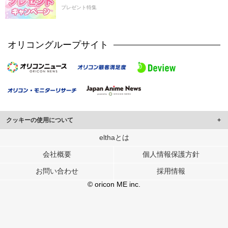
プレゼント特集
オリコングループサイト
クッキーの使用について
このサイトでは Cookie を使用して、ユーザーに合わせたコンテンツや広告の
elthaとは
表示、ソーシャル メディア機能の提供、広告の表示回数やクリック数の測定を
会社概要
個人情報保護方針
行っています。
また、ユーザーによるサイトの利用状況についても情報を収集し、ソーシャル
お問い合わせ
採用情報
メディアや広告配信、データ解析の各パートナーに提供しています。
各パートナーは、この情報とユーザーが各パートナーに提供した他の情報や、
© oricon ME inc.
ユーザーが各パートナーのサービスを使用したときに収集した他の情報を組み
合わせて使用することがあります。