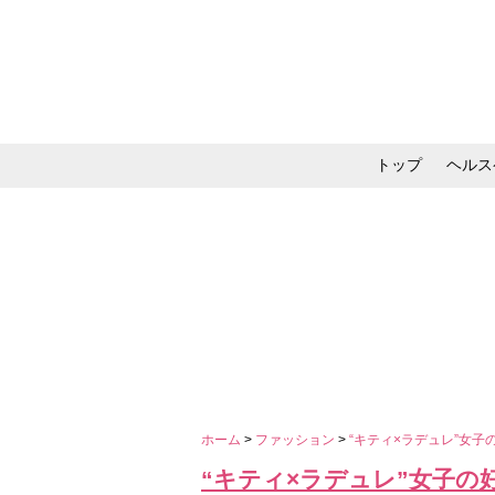
トップ
ヘルス
メイク・コスメ・スキ
ホーム
>
ファッション
>
“キティ×ラデュレ”女
“キティ×ラデュレ”女子