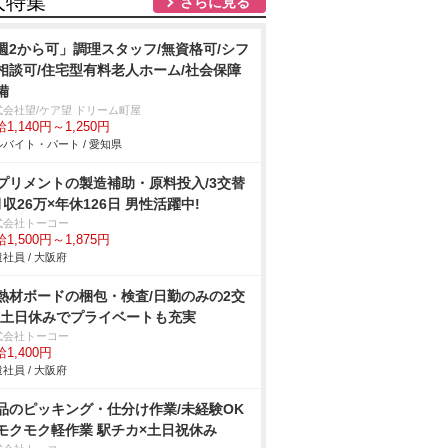
人特集
さらに見る
週2から可」調理スタッフ/無資格可/シフ
相談可/住宅型有料老人ホーム/社会保障
備
式会社望/ケア望 ドリーム町屋
1,140円～1,250円
バイト・パート / 愛知県
プリメントの製造補助・原料投入/3交替
月収26万×年休126日 男性活躍中!
式会社トーコー
1,500円～1,875円
社員 / 大阪府
熱材ボードの梱包・検査/日勤のみの2交
!土日休みでプライベートも充実
式会社トーコー
1,400円
社員 / 大阪府
品のピッキング・仕分け作業/未経験OK
モクモク軽作業 駅チカ×土日祝休み