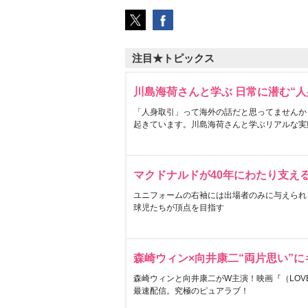
注目★トピックス
川島海荷さんと学ぶ 日常に潜む“人
「人身取引」って海外の話だと思ってませんか
起きています。川島海荷さんと学ぶリアルな実
マクドナルドが40年にわたり支え
ユニフォームの右袖には出場者のみに与えられ
球児たちが頂点を目指す
森崎ウィン×向井康二“両片思い”
森崎ウィンと向井康二がW主演！映画『（LOVE S
最速配信。究極のピュアラブ！