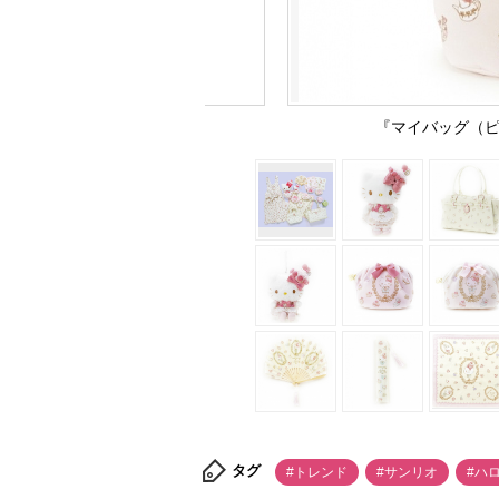
『マイバッグ（ピ
タグ
#トレンド
#サンリオ
#ハ