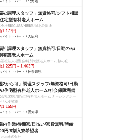
バイト・パート / 北海道
福祉調理スタッフ」無資格可/シフト相談
/住宅型有料老人ホーム
会社BISCUSS/HIBISU城北公園通
1,177円
バイト・パート / 大阪府
福祉調理スタッフ」無資格可/日勤のみ/
別養護老人ホーム
会福祉法人湖聖会/特別養護老人ホーム 桜の丘
1,225円～1,463円
バイト・パート / 神奈川県
週2から可」調理スタッフ/無資格可/日勤
み/住宅型有料老人ホーム/社会保障完備
式会社S301/住宅型有料老人ホーム ナーシングホー
かりん小牧市
1,155円
バイト・パート / 愛知県
場内作業/待機寮/日払い/寮費無料/時給
800円/8割入寮希望者
ve on株式会社