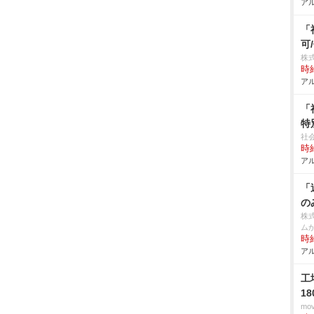
アル
「
可
株式
時給
アル
「
特
社
時給
アル
「
の
株
ム
時給
アル
工
1
mo