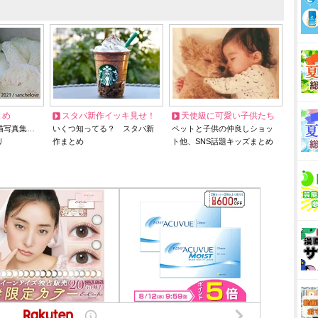
とめ
スタバ新作イッキ見せ！
天使級に可愛い子供たち
猫写真集…
いくつ知ってる？ スタバ新
ペットと子供の仲良しショッ
リ
作まとめ
ト他、SNS話題キッズまとめ