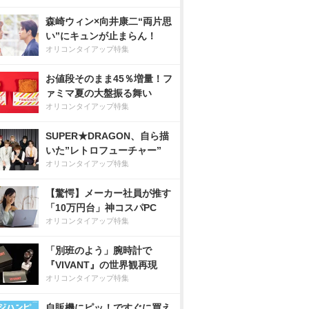
森崎ウィン×向井康二“両片思
い”にキュンが止まらん！
オリコンタイアップ特集
お値段そのまま45％増量！フ
ァミマ夏の大盤振る舞い
オリコンタイアップ特集
SUPER★DRAGON、自ら描
いた”レトロフューチャー”
オリコンタイアップ特集
【驚愕】メーカー社員が推す
「10万円台」神コスパPC
オリコンタイアップ特集
「別班のよう」腕時計で
『VIVANT』の世界観再現
オリコンタイアップ特集
自販機にピッ！ですぐに買え