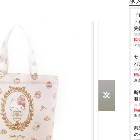
求
「
ト
完
株
時給
アル
サ
×
株
時給
派遣
断
替
株
時給
派遣
商
の