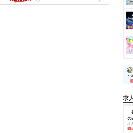
求
「
の
株
時給