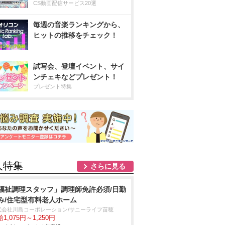
CS動画配信サービス20選
毎週の音楽ランキングから、
ヒットの推移をチェック！
試写会、登壇イベント、サイ
ンチェキなどプレゼント！
プレゼント特集
人特集
さらに見る
福祉調理スタッフ」調理師免許必須/日勤
み/住宅型有料老人ホーム
式会社川島コーポレーション/サニーライフ苗穂
1,075円～1,250円