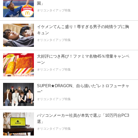
園」
オリコンタイアップ特集
イケメンてんこ盛り！尊すぎる男子の純情ラブに胸
キュン
オリコンタイアップ特集
大好評につき再び！ファミマ名物45％増量キャンペ
ーン
オリコンタイアップ特集
SUPER★DRAGON、自ら描いた”レトロフューチャ
ー”
オリコンタイアップ特集
パソコンメーカー社員が本気で選ぶ「10万円台PC3
選」
オリコンタイアップ特集