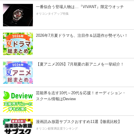
一番似合う登場人物は…『VIVANT』限定ウオッチ
オリコンタイアップ特集
2026年7月夏ドラマも、注目作＆話題作が勢ぞろい！
【夏アニメ2026】7月期夏の新アニメを一挙紹介！
芸能界を志す10代～20代を応援！オーディション・
スクール情報はDeview
漫画読み放題サブスクおすすめ11選【徹底比較】
オリコン顧客満足度ランキング