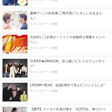
森崎ウィン×向井康二“両片思い”にキュンが止まら
ん！
オリコンタイアップ特集
大好評につき再び！ファミマ名物45％増量キャンペ
ーン
オリコンタイアップ特集
SUPER★DRAGON、自ら描いた”レトロフューチャ
ー”
オリコンタイアップ特集
CROWN HEAD、結成1周年で見えた”バンドらしさ”
オリコンタイアップ特集
【驚愕】メーカー社員が推す「10万円台」神コスパ